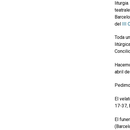
liturgi
teatrale
Barcelo
del
III
Toda un
litúrgi
Concilio
Hacemos
abril d
Pedimos
El vela
17-37, 
El fune
(Barcel