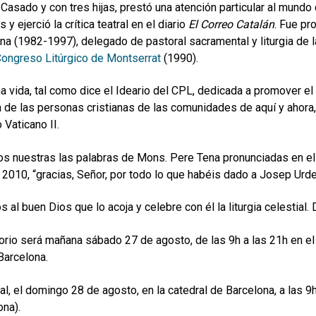
a. Casado y con tres hijas, prestó una atención particular al mund
s y ejerció la crítica teatral en el diario
El Correo Catalán
. Fue pr
na (1982-1997), delegado de pastoral sacramental y liturgia de l
 Congreso Litúrgico de Montserrat
(1990).
a vida, tal como dice el Ideario del CPL, dedicada a promover el 
ca de las personas cristianas de las comunidades de aquí y ahora, 
 Vaticano II.
 nuestras las palabras de Mons. Pere Tena pronunciadas en el h
e 2010, “gracias, Señor, por todo lo que habéis dado a Josep Urdei
 al buen Dios que lo acoja y celebre con él la liturgia celestial
torio será mañana sábado 27 de agosto, de las 9h a las 21h en el 
Barcelona.
ral, el domingo 28 de agosto, en la catedral de Barcelona, a las 9
ona).