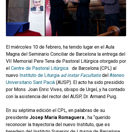
hijo
MI CUENTA
BUSCAR
CAT
ESP
El miércoles 10 de febrero, ha tenido lugar en el Aula
Magna del Seminario Conciliar de Barcelona la entrega del
VII Memorial Pere Tena de Pastoral Litúrgica otorgado por
el
Centre de Pastoral Litúrgica
de Barcelona (CPL) al
nuevo
Instituto de Liturgia
ad instar
Facultatis
del
Ateneo
Universitario Sant Pacià
(AUSP). El acto ha sido presidido
por Mons. Joan Enric Vives, obispo de Urgel, y ha contado
con la asistencia del rector del AUSP, Dr. Armand Puig.
En su séptima edición el CPL, en palabras de su
presidente
Josep Maria Romaguera
, ha “querido
reconocer la trayectoria del nuevo Instituto, que es
heredero del Instituto Superior de Liturgia de Barcelona