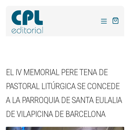
CATÁLOGO
MIS SUSCRIPCIONES
Expandi
REVISTAS
EL IV MEMORIAL PERE TENA DE
el
FORMAS
menú
PASTORAL LITÚRGICA SE CONCEDE
hijo
Expandi
SOBRE NOSOTROS
el
A LA PARROQUIA DE SANTA EULALIA
Expandi
ACTUALIDAD
menú
el
hijo
Expandi
DE VILAPICINA DE BARCELONA
BLOG
menú
el
hijo
CONTACTO
menú