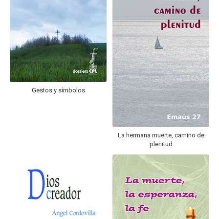
hijo
MI CUENTA
BUSCAR
Gestos y símbolos
La hermana muerte, camino de
plenitud