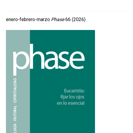
hijo
MI CUENTA
BUSCAR
enero-febrero-marzo
Phase
66 (2026)