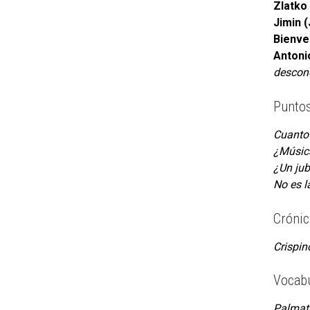
Zlatko
Jimin 
Bienve
Antoni
descon
Puntos
Cuanto 
¿Música
¿Un jub
No es la
Crónic
Crispin
Vocabu
Palmato