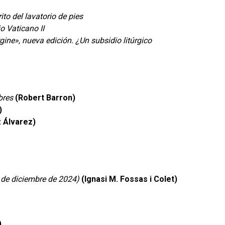
ito del lavatorio de pies
o Vaticano II
ine», nueva edición. ¿Un subsidio litúrgico
bres
(Robert Barron)
)
 Álvarez)
6 de diciembre de 2024)
(Ignasi M. Fossas i Colet)
)