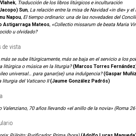
 Vlahek
,
Traducción de los libros litúrgicos e inculturación
(Jacopo) Sun
,
La relación entre la misa de Navidad «in die» y el r
nu Napou
,
El tiempo ordinario: una de las novedades del Concili
o Astigarraga Mateos
,
«Collectio missarum de beata Maria Virg
ocido u olvidado?
 de vista
más se sube litúrgicamente, más se baja en el servicio a los po
 litúrgica o música en la liturgia?
(Marcos Torres Fernández
ileo universal… para ganar(se) una indulgencia?
(Gaspar Muñiz
 liturgia del Vaticano II
(Jaume González Padrós)
a
o Valenziano, 70 años llevando «el anillo de la novia» (Roma 2
lario
ria; Púlpito; Purificador; Prima (hora)
(Adolfo Lucas Maqueda