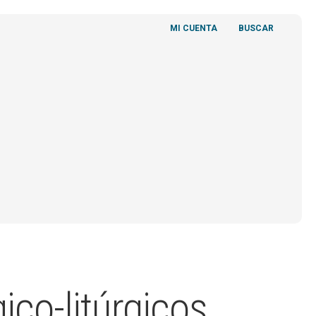
MI CUENTA
BUSCAR
O
ico-litúrgicos