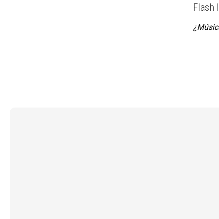
Flash l
¿Músic