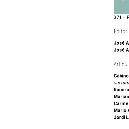
371 – F
Editori
José A
José A
Artícu
Gabino 
sacram
Ramiro 
Marcos
Carmen
Mario 
Jordi L