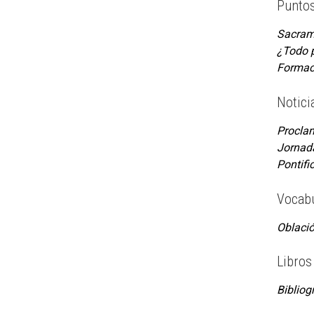
Puntos
Sacram
¿Todo 
Formaci
Notici
Proclam
Jornada
Pontifi
Vocabu
Oblació
Libros
Bibliog