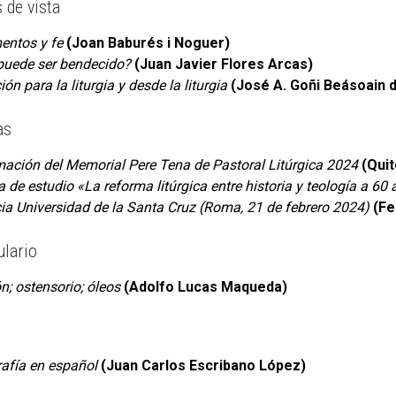
 de vista
entos y fe
(Joan Baburés i Noguer)
puede ser bendecido?
(Juan Javier Flores Arcas)
ón para la liturgia y desde la liturgia
(José A. Goñi Beásoain 
as
ación del Memorial Pere Tena de Pastoral Litúrgica
2024
(Quit
 de estudio «La reforma litúrgica entre historia y teología a 60
cia Universidad de la Santa Cruz (Roma, 21 de febrero 2024)
(Fe
lario
n; ostensorio; óleos
(Adolfo Lucas Maqueda)
rafía en español
(Juan Carlos Escribano López)