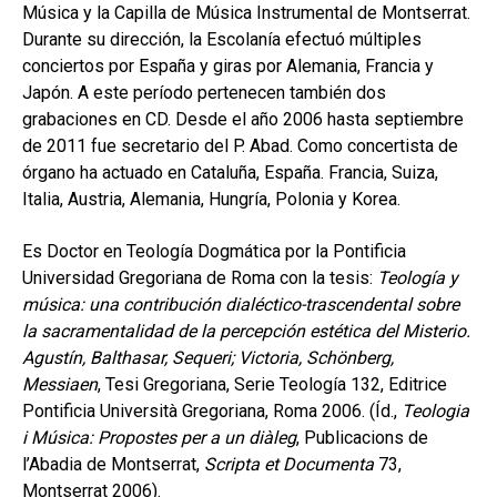
Música y la Capilla de Música Instrumental de Montserrat.
Durante su dirección, la Escolanía efectuó múltiples
conciertos por España y giras por Alemania, Francia y
Japón. A este período pertenecen también dos
grabaciones en CD. Desde el año 2006 hasta septiembre
de 2011 fue secretario del P. Abad. Como concertista de
órgano ha actuado en Cataluña, España. Francia, Suiza,
Italia, Austria, Alemania, Hungría, Polonia y Korea.
Es Doctor en Teología Dogmática por la Pontificia
Universidad Gregoriana de Roma con la tesis:
Teología y
música: una contribución dialéctico-trascendental sobre
la sacramentalidad de la percepción estética del Misterio.
Agustín, Balthasar, Sequeri; Victoria, Schönberg,
Messiaen
, Tesi Gregoriana, Serie Teología 132, Editrice
Pontificia Università Gregoriana, Roma 2006. (Íd.,
Teologia
i Música: Propostes per a un diàleg
, Publicacions de
l’Abadia de Montserrat,
Scripta et Documenta
73,
Montserrat 2006).