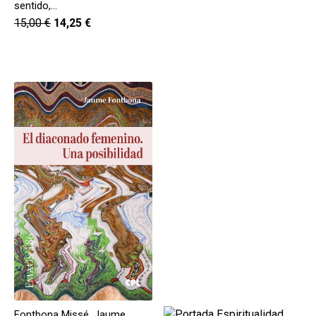
sentido,…
15,00
€
14,25
€
Fontbona Missé, Jaume