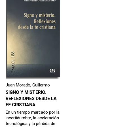
hijo
MI CUENTA
BUSCAR
CAT
ESP
Juan Morado, Guillermo
SIGNO Y MISTERIO.
REFLEXIONES DESDE LA
FE CRISTIANA
En un tiempo marcado por la
incertidumbre, la aceleración
tecnológica y la pérdida de