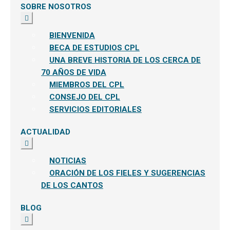
SOBRE NOSOTROS
Expandir
el
menú
BIENVENIDA
hijo
BECA DE ESTUDIOS CPL
UNA BREVE HISTORIA DE LOS CERCA DE
70 AÑOS DE VIDA
MIEMBROS DEL CPL
CONSEJO DEL CPL
SERVICIOS EDITORIALES
ACTUALIDAD
Expandir
el
menú
NOTICIAS
hijo
ORACIÓN DE LOS FIELES Y SUGERENCIAS
DE LOS CANTOS
BLOG
Expandir
el