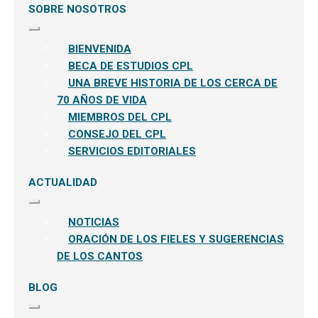
SOBRE NOSOTROS
Expandir
el
BIENVENIDA
menú
hijo
BECA DE ESTUDIOS CPL
UNA BREVE HISTORIA DE LOS CERCA DE
70 AÑOS DE VIDA
MIEMBROS DEL CPL
CONSEJO DEL CPL
SERVICIOS EDITORIALES
ACTUALIDAD
Expandir
el
NOTICIAS
menú
hijo
ORACIÓN DE LOS FIELES Y SUGERENCIAS
DE LOS CANTOS
BLOG
Expandir