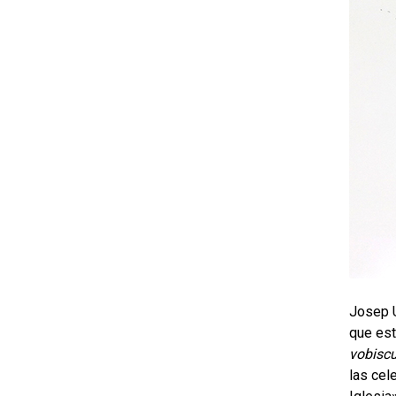
Josep U
que est
vobisc
las cel