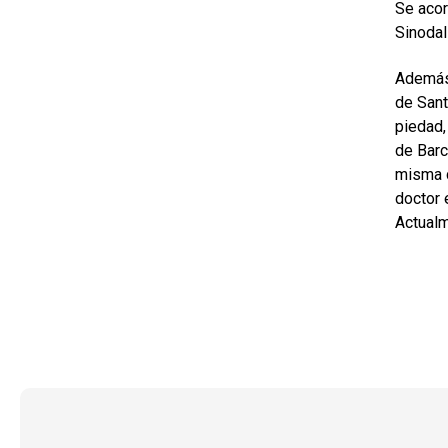
Se acor
Sinodal
Además
de Sant
piedad,
de Barc
misma 
doctor 
Actualm