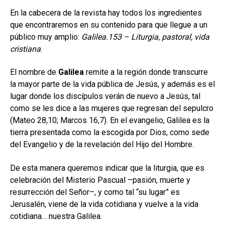
hijo
MI CUENTA
En la cabecera de la revista hay todos los ingredientes
que encontraremos en su contenido para que llegue a un
BUSCAR
público muy amplio:
Galilea.153 – Liturgia, pastoral, vida
cristiana
.
ESP
El nombre de
Galilea
remite a la región donde transcurre
la mayor parte de la vida pública de Jesús, y además es el
lugar donde los discípulos verán de nuevo a Jesús, tal
como se les dice a las mujeres que regresan del sepulcro
(Mateo 28,10; Marcos 16,7). En el evangelio, Galilea es la
tierra presentada como la escogida por Dios, como sede
del Evangelio y de la revelación del Hijo del Hombre.
De esta manera queremos indicar que la liturgia, que es
celebración del Misterio Pascual –pasión, muerte y
resurrección del Señor–, y como tal “su lugar” es
Jerusalén, viene de la vida cotidiana y vuelve a la vida
cotidiana… nuestra Galilea.