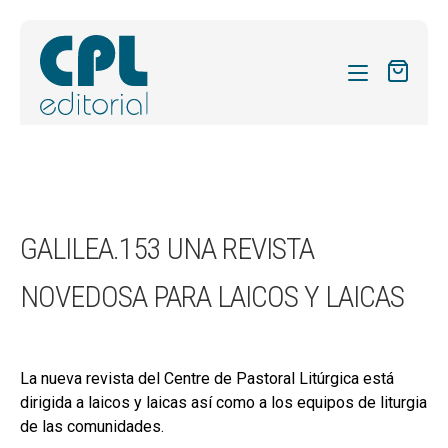
CATÁLOGO
MIS SUSCRIPCIONES
Expandi
REVISTAS
GALILEA.153 UNA REVISTA
el
FORMAS
menú
NOVEDOSA PARA LAICOS Y LAICAS
hijo
Expandi
SOBRE NOSOTROS
el
Expandi
ACTUALIDAD
menú
el
hijo
La nueva revista del Centre de Pastoral Litúrgica está
Expandi
BLOG
menú
dirigida a laicos y laicas así como a los equipos de liturgia
el
hijo
CONTACTO
de las comunidades.
menú