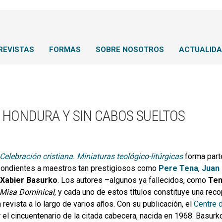
REVISTAS
FORMAS
SOBRE NOSOTROS
ACTUALID
 HONDURA Y SIN CABOS SUELTOS
Celebración cristiana. Miniaturas teológico-litúrgicas
forma parte
ondientes a maestros tan prestigiosos como
Pere Tena
,
Juan
Xabier Basurko
. Los autores –algunos ya fallecidos, como
Te
Misa Dominical
, y cada uno de estos títulos constituye una rec
a revista a lo largo de varios años. Con su publicación, el
Centre d
r el cincuentenario de la citada cabecera, nacida en 1968. Basu