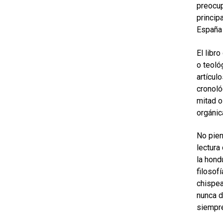
preocup
princip
España 
El libr
o teoló
artícul
cronoló
mitad o
orgánic
No pien
lectura
la hond
filosofí
chispea
nunca d
siempre