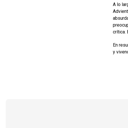
A lo la
Advient
absurda
preocup
crítica
En resu
y vivenc