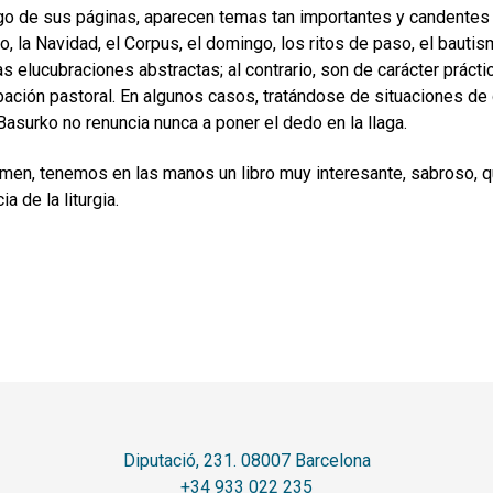
rgo de sus páginas, aparecen temas tan importantes y candentes 
o, la Navidad, el Corpus, el domingo, los ritos de paso, el bauti
s elucubraciones abstractas; al contrario, son de carácter prác
ación pastoral. En algunos casos, tratándose de situaciones de dif
. Basurko no renuncia nunca a poner el dedo en la llaga.
men, tenemos en las manos un libro muy interesante, sabroso, qu
ia de la liturgia.
Diputació, 231. 08007 Barcelona
+34 933 022 235