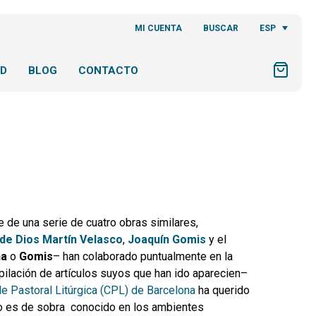
ESP
MI CUENTA
BUSCAR
AD
BLOG
CONTACTO
 de una serie de cuatro obras similares,
 de
Dios Martín Velasco
,
Joaquín Gomis
y el
na
o
Gomis
– han colaborado puntualmente en la
opilación de artículos suyos que han ido aparecien–
e Pastoral Litúrgica (CPL) de Barcelona
ha querido
rko es de sobra conocido en los ambientes