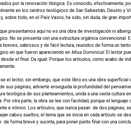
ados por la renovación litúrgica. Es conocido, efectivamente, po
almente en los centros teológicos de San Sebastián, Deusto y Vito
y, sobre todo, en el País Vasco, ha sido, sin duda, de gran import
o que presentamos aquí no es una obra de investigación ni albe
gico. No se presenta con una estructura orgánica convencional. E
os breves, sabrosos y de fácil lectura, reunidos de forma un tanto
gico en que fueron apareciendo en
Misa Dominical
. El lector pu
 desde el final. Da igual. Porque los artículos, como acabo de in
amente.
se el lector, sin embargo, que este libro es una obra superficial 
 de sus páginas, advierte enseguida la profundidad del pensamien
ura teológica de sus planteamientos, unida a una vasta cultura en l
a. Por otra parte, la obra se lee con facilidad; porque el lenguaje
nte e irónico. Los artículos, que nunca pasan de dos páginas, s
ejan cabos sueltos; el tema que se inicia en cada artículo se de
 de forma breve y sucinta, para poner punto final con una conclu