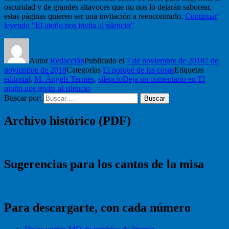
oscuridad y de grandes altavoces que no nos lo dejarán saborear,
estas páginas quieren ser una invitación a reencontrarlo.
Continuar
leyendo
“El otoño nos invita al silencio”
Autor
Redacción
Publicado el
7 de noviembre de 2018
7 de
noviembre de 2018
Categorías
El porqué de las cosas
Etiquetas
editorial
,
M. Àngels Termes
,
silencio
Deja un comentario
en El
otoño nos invita al silencio
Buscar por:
Buscar
Archivo histórico (PDF)
Sugerencias para los cantos de la misa
Para descargarte, con cada número