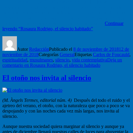
(Entrevista: Mercè Solé, Vídeo: Marta Pons)
El milenario
monasterio de Sant Ponç, en Corbera de Llobregat acoge nuestro
encuentro con Rosaura, recién llegada de Touggourt, en el desierto
de Argelia, donde vivía con su comunidad de hermanitas de Jesús.
En breve se incorporará a otra comunidad, en Francia.
Continuar
leyendo
“Rosaura Rodrigo, el silencio habitado”
Autor
Redacción
Publicado el
8 de noviembre de 2018
12 de
noviembre de 2018
Categorías
General
Etiquetas
Carlos de Foucauld
,
espiritualidad
,
musulmanes
,
silencio
,
vida contemplativa
Deja un
comentario
en Rosaura Rodrigo, el silencio habitado
El otoño nos invita al silencio
(M. Àngels Termes, editorial núm. 4)
Después del todo el ruido y el
ajetreo del verano, el otoño, con la naturaleza que poco a poco se va
despojando y con las noches cada vez más largas, nos invita al
silencio.
Aunque nuestra sociedad quiera marginar al silencio y aunque ya
antes de diciembre llenará nuestras calles de luces para ahuyentar la