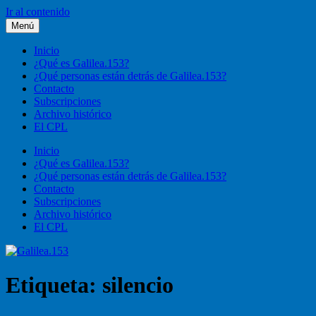
Ir al contenido
Menú
Galilea.153
Liturgia, pastoral, vida cristiana
Inicio
¿Qué es Galilea.153?
¿Qué personas están detrás de Galilea.153?
Contacto
Subscripciones
Archivo histórico
El CPL
Inicio
¿Qué es Galilea.153?
¿Qué personas están detrás de Galilea.153?
Contacto
Subscripciones
Archivo histórico
El CPL
Etiqueta:
silencio