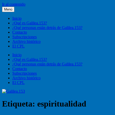
Ir al contenido
Menú
Galilea.153
Liturgia, pastoral, vida cristiana
Inicio
¿Qué es Galilea.153?
¿Qué personas están detrás de Galilea.153?
Contacto
Subscripciones
Archivo histórico
El CPL
Inicio
¿Qué es Galilea.153?
¿Qué personas están detrás de Galilea.153?
Contacto
Subscripciones
Archivo histórico
El CPL
Etiqueta:
espiritualidad