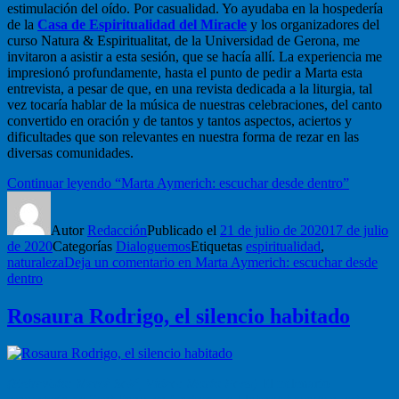
estimulación del oído. Por casualidad. Yo ayudaba en la hospedería
de la
Casa de Espiritualidad del Miracle
y los organizadores del
curso Natura & Espiritualitat, de la Universidad de Gerona, me
invitaron a asistir a esta sesión, que se hacía allí. La experiencia me
impresionó profundamente, hasta el punto de pedir a Marta esta
entrevista, a pesar de que, en una revista dedicada a la liturgia, tal
vez tocaría hablar de la música de nuestras celebraciones, del canto
convertido en oración y de tantos y tantos aspectos, aciertos y
dificultades que son relevantes en nuestra forma de rezar en las
diversas comunidades.
Continuar leyendo
“Marta Aymerich: escuchar desde dentro”
Autor
Redacción
Publicado el
21 de julio de 2020
17 de julio
de 2020
Categorías
Dialoguemos
Etiquetas
espiritualidad
,
naturaleza
Deja un comentario
en Marta Aymerich: escuchar desde
dentro
Rosaura Rodrigo, el silencio habitado
(Entrevista: Mercè Solé, Vídeo: Marta Pons)
El milenario