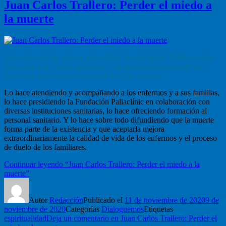
Juan Carlos Trallero: Perder el miedo a
la muerte
Durante más de quince años el Dr. Juan Carlos Trallero se ha
dedicado a las curas paliativas y al acompañamiento de las
personas que se encuentran al final de su vida.
Lo hace atendiendo y acompañando a los enfermos y a sus familias,
lo hace presidiendo la Fundación Paliaclínic en colaboración con
diversas instituciones sanitarias, lo hace ofreciendo formación al
personal sanitario. Y lo hace sobre todo difundiendo que la muerte
forma parte de la existencia y que aceptarla mejora
extraordinariamente la calidad de vida de los enfermos y el proceso
de duelo de los familiares.
Continuar leyendo
“Juan Carlos Trallero: Perder el miedo a la
muerte”
Autor
Redacción
Publicado el
11 de noviembre de 2020
9 de
noviembre de 2020
Categorías
Dialoguemos
Etiquetas
espiritualidad
Deja un comentario
en Juan Carlos Trallero: Perder el