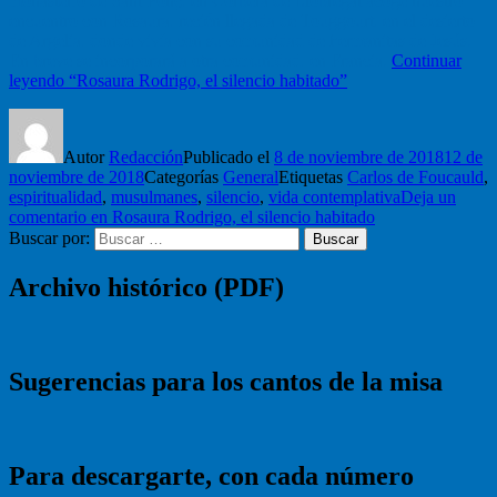
monasterio de Sant Ponç, en Corbera de Llobregat acoge nuestro
encuentro con Rosaura, recién llegada de Touggourt, en el desierto
de Argelia, donde vivía con su comunidad de hermanitas de Jesús.
En breve se incorporará a otra comunidad, en Francia.
Continuar
leyendo
“Rosaura Rodrigo, el silencio habitado”
Autor
Redacción
Publicado el
8 de noviembre de 2018
12 de
noviembre de 2018
Categorías
General
Etiquetas
Carlos de Foucauld
,
espiritualidad
,
musulmanes
,
silencio
,
vida contemplativa
Deja un
comentario
en Rosaura Rodrigo, el silencio habitado
Buscar por:
Buscar
Archivo histórico (PDF)
Sugerencias para los cantos de la misa
Para descargarte, con cada número