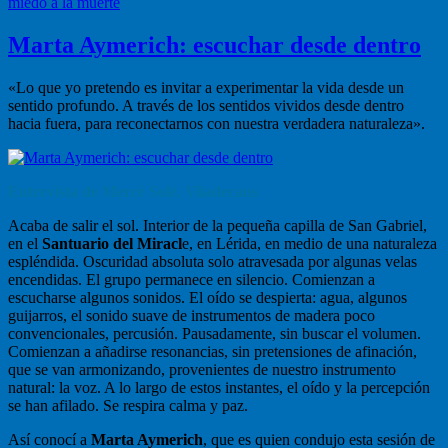
miedo a la muerte
Marta Aymerich: escuchar desde dentro
«Lo que yo pretendo es invitar a experimentar la vida desde un
sentido profundo. A través de los sentidos vividos desde dentro
hacia fuera, para reconectarnos con nuestra verdadera naturaleza».
Entrevista de Mercè Solé, Viladecans
Acaba de salir el sol. Interior de la pequeña capilla de San Gabriel,
en el
Santuario del Miracl
e, en Lérida, en medio de una naturaleza
espléndida. Oscuridad absoluta solo atravesada por algunas velas
encendidas. El grupo permanece en silencio. Comienzan a
escucharse algunos sonidos. El oído se despierta: agua, algunos
guijarros, el sonido suave de instrumentos de madera poco
convencionales, percusión. Pausadamente, sin buscar el volumen.
Comienzan a añadirse resonancias, sin pretensiones de afinación,
que se van armonizando, provenientes de nuestro instrumento
natural: la voz. A lo largo de estos instantes, el oído y la percepción
se han afilado. Se respira calma y paz.
Así conocí a
Marta Aymerich
, que es quien condujo esta sesión de