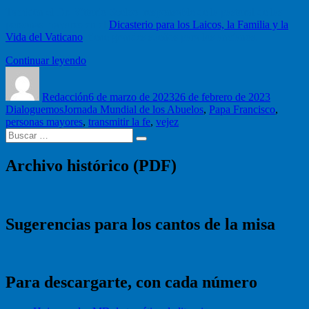
También el Dr. Vittorio Scelzo, responsable de la pastoral de las
personas mayores en el
Dicasterio para los Laicos, la Familia y la
Vida del Vaticano
, tiene grandes sueños para los ancianos.
“Vittorio
Continuar leyendo
Autor
Scelzo:
Publicado
Categorí
envejecer
el
Redacción
mirando
6 de marzo de 2023
26 de febrero de 2023
Etiquetas
Dialoguemos
Jornada Mundial de los Abuelos
al
,
Papa Francisco
,
personas mayores
,
futuro”
transmitir la fe
,
vejez
Buscar
Buscar
por:
Archivo histórico (PDF)
Sugerencias para los cantos de la misa
Para descargarte, con cada número