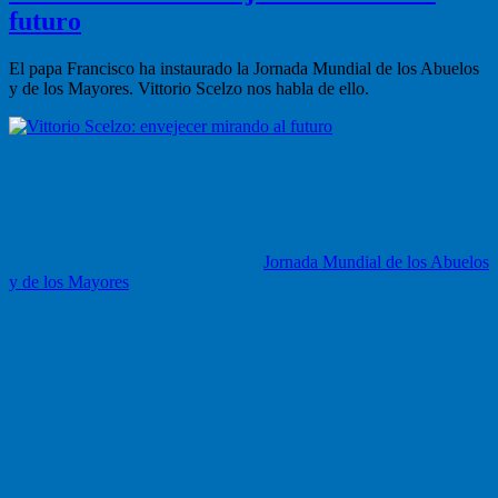
futuro
El papa Francisco ha instaurado la Jornada Mundial de los Abuelos
y de los Mayores. Vittorio Scelzo nos habla de ello.
Entrevista de Carme Munté Margalef
Desde el minuto cero de su pontificado, el papa Francisco ha
criticado la cultura del descarte, que margina a las personas que no
son productivas, entre ellas, los ancianos. Y para ponerlos en el lugar
que les corresponde, ha instituido la
Jornada Mundial de los Abuelos
y de los Mayores
, con motivo de festividad de santa Ana y san
Joaquín.
Durante el pasado año, además, dedicó una serie de catequesis sobre
el sentido y el valor de la vejez, en las que habló de un tema tan
importante como es el de la alianza intergeneracional: «Si los
ancianos se repliegan en su melancolía y renuncian a soñar, los
jóvenes no podrán ver más allá de su smartphone». Por contra, «los
ancianos están llamados a comunicar sus sueños, para que a partir de
ellos los jóvenes puedan ensanchar horizontes y tomar decisiones
que abran caminos de futuro».