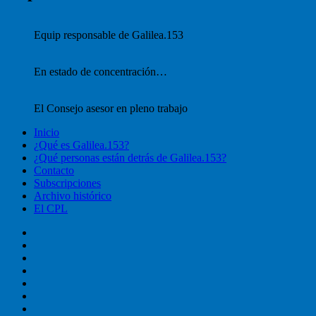
Equip responsable de Galilea.153
En estado de concentración…
El Consejo asesor en pleno trabajo
Inicio
¿Qué es Galilea.153?
¿Qué personas están detrás de Galilea.153?
Contacto
Subscripciones
Archivo histórico
El CPL
Inicio
¿Qué
es
¿Qué
Galilea.153?
personas
Contacto
están
Subscripciones
detrás
Archivo
de
histórico
El