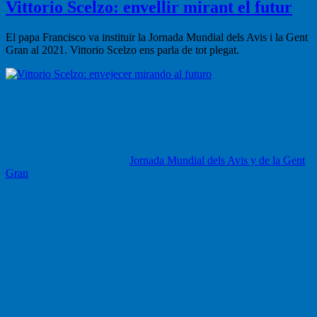
Vittorio Scelzo: envellir mirant el futur
El papa Francisco va instituir la Jornada Mundial dels Avis i la Gent
Gran al 2021. Vittorio Scelzo ens parla de tot plegat.
Entrevista de Carme Munté Margalef
Des del minut zero del seu pontificat, el papa Francesc ha criticat la
cultura del descart, que margina les persones que no són
productives. Entre elles, els ancians. I per a posar-los en el lloc que
els correspon, ha instituït la
Jornada Mundial dels Avis y de la Gent
Gran
amb motiu de la festivitat de santa Anna i sant Joaquim.
Durant l’any passat, a més, va dedicar una sèrie de catequesi sobre
el sentit i el valor de la vellesa, en les quals va parlar d’un tema tan
important com és el de l’aliança intergeneracional: «Si els ancians es
repleguen en la seva melancolia i renuncien a somiar, els joves no
podran veure més enllà del seu telèfon intel·ligent». Per contra, «els
ancians estan cridats a comunicar els seus somnis, perquè a partir
d’ells els joves puguin eixamplar horitzons i prendre decisions que
obrin camins de futur».
També el Dr. Vittorio Scelzo, responsable de la pastoral de la gent