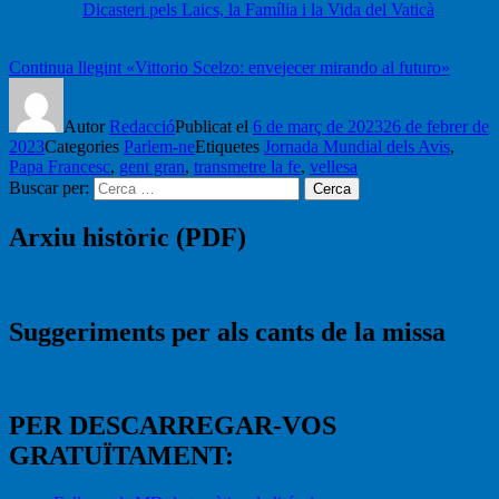
gran en el
Dicasteri pels Laics, la Família i la Vida del Vaticà
té grans
somnis per als ancians.
Continua llegint
«Vittorio Scelzo: envejecer mirando al futuro»
Autor
Redacció
Publicat el
6 de març de 2023
26 de febrer de
2023
Categories
Parlem-ne
Etiquetes
Jornada Mundial dels Avis
,
Papa Francesc
,
gent gran
,
transmetre la fe
,
vellesa
Buscar per:
Cerca
Arxiu històric (PDF)
Suggeriments per als cants de la missa
PER DESCARREGAR-VOS
GRATUÏTAMENT: