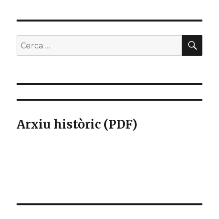
CER
Buscar
per:
Arxiu històric (PDF)