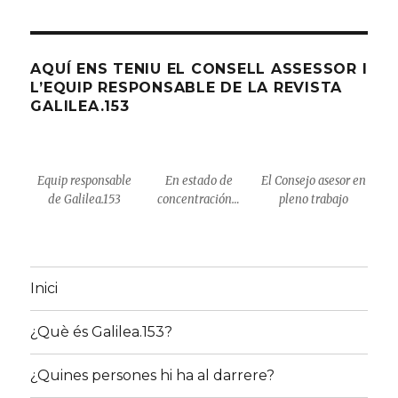
SECCIÓ
AQUÍ ENS TENIU EL CONSELL ASSESSOR I
L’EQUIP RESPONSABLE DE LA REVISTA
GALILEA.153
Equip responsable
En estado de
El Consejo asesor en
de Galilea.153
concentración…
pleno trabajo
Inici
¿Què és Galilea.153?
¿Quines persones hi ha al darrere?