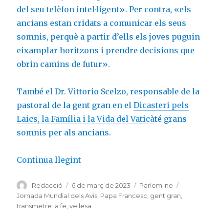
del seu telèfon intel·ligent». Per contra, «els
ancians estan cridats a comunicar els seus
somnis, perquè a partir d’ells els joves puguin
eixamplar horitzons i prendre decisions que
obrin camins de futur».
També el Dr. Vittorio Scelzo, responsable de la
pastoral de la gent gran en el
Dicasteri pels
Laics, la Família i la Vida del Vaticà
té grans
somnis per als ancians.
«Vittorio Scelzo: envejecer mirand
Continua llegint
Autor
Publicat
Categories
Etiquetes
Redacció
6 de març de 2023
Parlem-ne
el
Jornada Mundial dels Avis
,
Papa Francesc
,
gent gran
,
transmetre la fe
,
vellesa