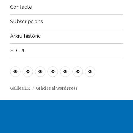
Contacte
Subscripcions
Arxiu històric
El CPL
Inici
¿Què
¿Quines
Contacte
Subscripcions
Arxiu
El
és
persones
històric
CPL
Galilea.153?
hi
Galilea.153
Gràcies al WordPress
ha
al
darrere?