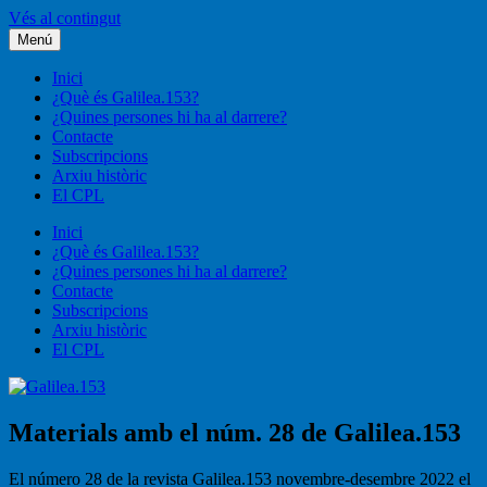
Vés al contingut
Menú
Galilea.153
Liturgia, pastoral, vida cristiana
Inici
¿Què és Galilea.153?
¿Quines persones hi ha al darrere?
Contacte
Subscripcions
Arxiu històric
El CPL
Inici
¿Què és Galilea.153?
¿Quines persones hi ha al darrere?
Contacte
Subscripcions
Arxiu històric
El CPL
Materials amb el núm. 28 de Galilea.153
El número 28 de la revista Galilea.153 novembre-desembre 2022 el