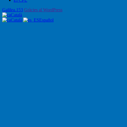
El CPL
Galilea.153
Gràcies al WordPress
Català
Català
Español