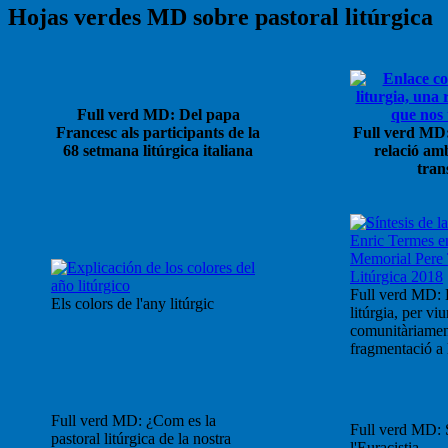
Hojas verdes MD sobre pastoral litúrgica
Full verd MD: Del papa
Francesc als participants de la
Full verd MD:
68 setmana litúrgica italiana
relació am
tran
Full verd MD: 
Els colors de l'any litúrgic
litúrgia, per viu
comunitàriament
fragmentació a l
Full verd MD: ¿Com es la
Full verd MD: S
pastoral litúrgica de la nostra
l'Euracistia