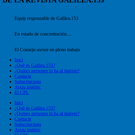
DE LA REVISTA GALILEA.153
Equip responsable de Galilea.153
En estado de concentración…
El Consejo asesor en pleno trabajo
Inici
¿Què és Galilea.153?
¿Quines persones hi ha al darrere?
Contacte
Subscripcions
Arxiu històric
El CPL
Inici
¿Què és Galilea.153?
¿Quines persones hi ha al darrere?
Contacte
Subscripcions
Arxiu històric