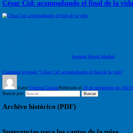
César Cid: acompañando el final de la vid
Carme Munté Margalef
entrevista a César Cid
«Acompañar el final de la vida es el gesto más bello que el hombre pu
y atención espiritual al final de la vida. «El deseo se plasmó desde 
que nos cuesta aceptar en España). La persona que deja la vida necesi
Actualmente, César Cid trabaja en el
hospital Hestia Madrid
llevando 
También hace exequias en el tanatorio M30 de Madrid.
Continuar leyendo
“César Cid: acompañando el final de la vida”
Autor
Quiteria Guirao
Publicado el
19 de septiembre de 2023
1
Buscar por:
Buscar
Archivo histórico (PDF)
Sugerencias para los cantos de la misa