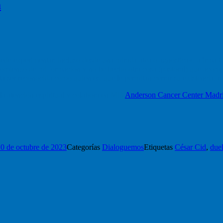
a
ede experimentar, incluso desde una mirada atea o agnóstica», afirma C
el comienzo de mi formación y no he hecho otra cosa (pastoral) que acom
ta ser reconocida como quien es, que le permitan cerrar su existencia, 
la atención espiritual y colabora en MD
Anderson Cancer Center Madr
0 de octubre de 2023
Categorías
Dialoguemos
Etiquetas
César Cid
,
due