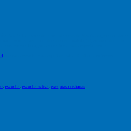
ésar Cid Gil, diácono de la archidiócesis de Madrid, experto en duelo
pañar a morir y facilitar el duelo como tanatólogo (término adecuado
relacionarse con lo sagrado y sentirse amado especialmente».
id
haciendo escucha y acompañamiento a familias y enfermos.
lo
,
escucha
,
escucha activa
,
exequias cristianas