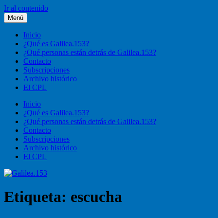
Ir al contenido
Menú
Galilea.153
Liturgia, pastoral, vida cristiana
Inicio
¿Qué es Galilea.153?
¿Qué personas están detrás de Galilea.153?
Contacto
Subscripciones
Archivo histórico
El CPL
Inicio
¿Qué es Galilea.153?
¿Qué personas están detrás de Galilea.153?
Contacto
Subscripciones
Archivo histórico
El CPL
Etiqueta:
escucha