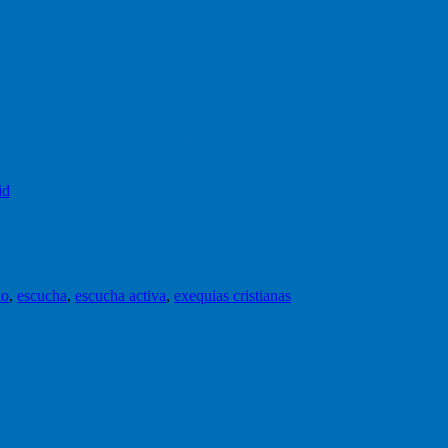
ésar Cid Gil, diácono de la archidiócesis de Madrid, experto en duelo
pañar a morir y facilitar el duelo como tanatólogo (término adecuado
relacionarse con lo sagrado y sentirse amado especialmente».
id
haciendo escucha y acompañamiento a familias y enfermos.
lo
,
escucha
,
escucha activa
,
exequias cristianas