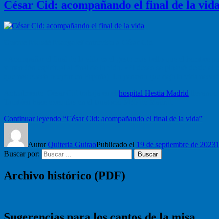
César Cid: acompañando el final de la vid
Carme Munté Margalef
entrevista a César Cid
«Acompañar el final de la vida es el gesto más bello que el hombre pu
y atención espiritual al final de la vida. «El deseo se plasmó desde 
que nos cuesta aceptar en España). La persona que deja la vida necesi
Actualmente, César Cid trabaja en el
hospital Hestia Madrid
llevando 
También hace exequias en el tanatorio M30 de Madrid.
Continuar leyendo
“César Cid: acompañando el final de la vida”
Autor
Quiteria Guirao
Publicado el
19 de septiembre de 2023
1
Buscar por:
Buscar
Archivo histórico (PDF)
Sugerencias para los cantos de la misa