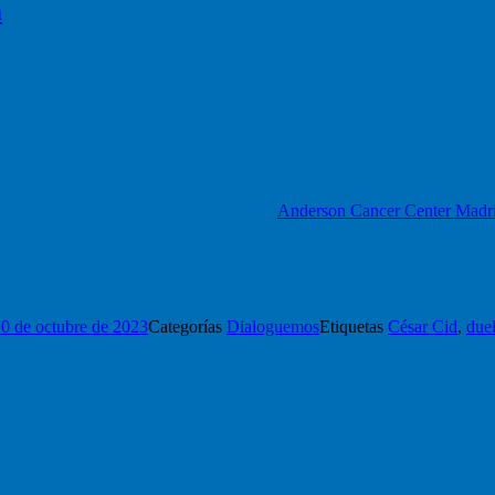
a
ede experimentar, incluso desde una mirada atea o agnóstica», afirma C
el comienzo de mi formación y no he hecho otra cosa (pastoral) que acom
ta ser reconocida como quien es, que le permitan cerrar su existencia, 
la atención espiritual y colabora en MD
Anderson Cancer Center Madr
0 de octubre de 2023
Categorías
Dialoguemos
Etiquetas
César Cid
,
due