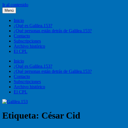
Ir al contenido
Menú
Galilea.153
Liturgia, pastoral, vida cristiana
Inicio
¿Qué es Galilea.153?
¿Qué personas están detrás de Galilea.153?
Contacto
Subscripciones
Archivo histórico
El CPL
Inicio
¿Qué es Galilea.153?
¿Qué personas están detrás de Galilea.153?
Contacto
Subscripciones
Archivo histórico
El CPL
Etiqueta:
César Cid