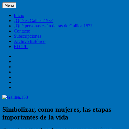
Ir
Menú
Galilea.153
Liturgia, pastoral, vida cristiana
al
contenido
Inicio
¿Qué es Galilea.153?
¿Qué personas están detrás de Galilea.153?
Contacto
Subscripciones
Archivo histórico
El CPL
Inicio
¿Qué
es
¿Qué
Galilea.153?
personas
Contacto
están
Subscripciones
detrás
Archivo
de
histórico
El
Galilea.153?
CPL
Simbolizar, como mujeres, las etapas
importantes de la vida