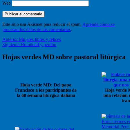
Web
Este sitio usa Akismet para reducir el spam.
Aprende cómo se
procesan los datos de tus comentarios
.
Navegación
Entrada
Anterior
Mujeres libres y felices
anterior:
Entrada
Siguiente
Humildad y perdón
de
siguiente:
entradas
Hojas verdes MD sobre pastoral litúrgica
Hoja verde MD: Del papa
Francisco a los participantes de
Hoja verde M
la 68 semana litúrgica italiana
una relación 
tra