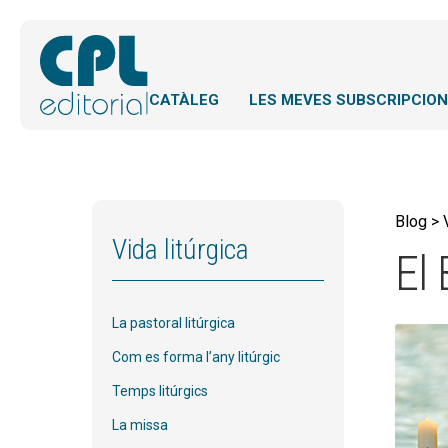
CATÀLEG
LES MEVES SUBSCRIPCIO
Blog > 
Vida litúrgica
El
La pastoral litúrgica
Com es forma l’any litúrgic
Temps litúrgics
La missa