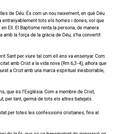
 filles de Déu. És com un nou naixement, en què Déu
ima entranyablement tots els homes i dones, vol que
at en Ell. El Baptisme renta la persona, de manera
a amb la força de la gràcia de Déu; s’ha convertit
perit Sant per viure tal com ell ens va ensenyar. Com
scitat amb Crist a la vida nova (Rm 6,3-4), alhora que
igurat a Crist amb una marca espiritual inesborrable,
ians, que és l’Església. Com a membre de Crist,
, per tant, germà de tots els altres batejats.
t per totes les confessions cristianes, fins al
oni de la fe, que es va transmetent de generació en