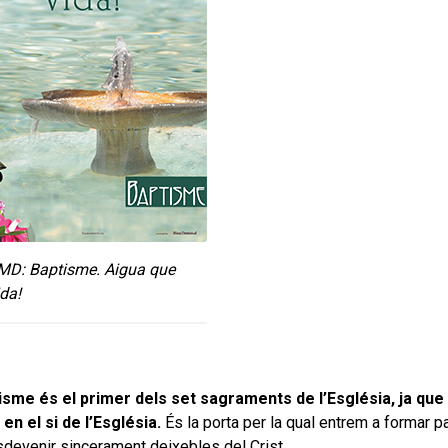
 MD: Baptisme. Aigua que
da!
isme és el primer dels set sagraments de l’Església, ja que 
en el si de l’Església.
És la porta per la qual entrem a formar p
sdevenir sincerament deixebles del Crist.