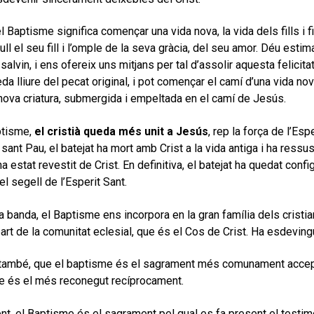
l Baptisme significa començar una vida nova, la vida dels fills i
ull el seu fill i l’omple de la seva gràcia, del seu amor. Déu est
salvin, i ens ofereix uns mitjans per tal d’assolir aquesta felicit
da lliure del pecat original, i pot començar el camí d’una vida nov
nova criatura, submergida i empeltada en el camí de Jesús.
ptisme,
el cristià queda més unit a Jesús
, rep la força de l’Es
 sant Pau, el batejat ha mort amb Crist a la vida antiga i ha ressu
a estat revestit de Crist. En definitiva, el batejat ha quedat conf
el segell de l’Esperit Sant.
ra banda, el Baptisme ens incorpora en la gran família dels crist
art de la comunitat eclesial, que és el Cos de Crist. Ha esdevingut
, també, que el baptisme és el sagrament més comunament accepta
e és el més reconegut recíprocament.
nt, el Baptisme és el sagrament pel qual es fa present el testim