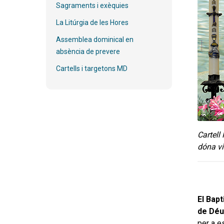
Sagraments i exèquies
La Litúrgia de les Hores
Assemblea dominical en
absència de prevere
Cartells i targetons MD
Cartell
dóna vi
El Bapt
de Déu 
per a e