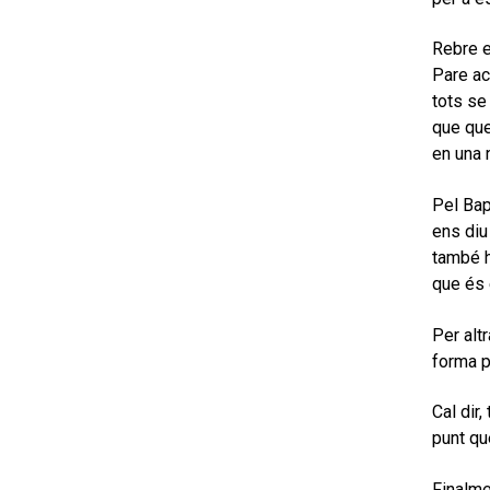
Rebre e
Pare ac
tots se 
que que
en una 
Pel Ba
ens diu
també h
que és 
Per alt
forma p
Cal dir
punt qu
Finalme