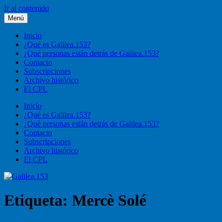
Ir al contenido
Menú
Galilea.153
Liturgia, pastoral, vida cristiana
Inicio
¿Qué es Galilea.153?
¿Qué personas están detrás de Galilea.153?
Contacto
Subscripciones
Archivo histórico
El CPL
Inicio
¿Qué es Galilea.153?
¿Qué personas están detrás de Galilea.153?
Contacto
Subscripciones
Archivo histórico
El CPL
Etiqueta:
Mercè Solé