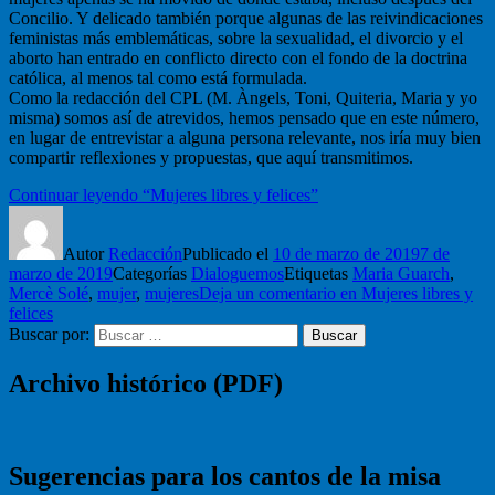
Concilio. Y delicado también porque algunas de las reivindicaciones
feministas más emblemáticas, sobre la sexualidad, el divorcio y el
aborto han entrado en conflicto directo con el fondo de la doctrina
católica, al menos tal como está formulada.
Como la redacción del CPL (M. Àngels, Toni, Quiteria, Maria y yo
misma) somos así de atrevidos, hemos pensado que en este número,
en lugar de entrevistar a alguna persona relevante, nos iría muy bien
compartir reflexiones y propuestas, que aquí transmitimos.
Continuar leyendo
“Mujeres libres y felices”
Autor
Redacción
Publicado el
10 de marzo de 2019
7 de
marzo de 2019
Categorías
Dialoguemos
Etiquetas
Maria Guarch
,
Mercè Solé
,
mujer
,
mujeres
Deja un comentario
en Mujeres libres y
felices
Buscar por:
Buscar
Archivo histórico (PDF)
Sugerencias para los cantos de la misa