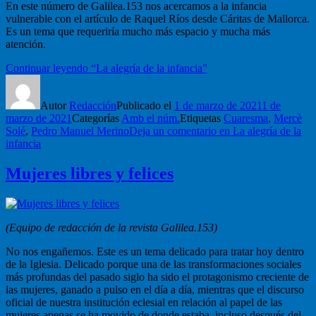
En este número de Galilea.153 nos acercamos a la infancia
vulnerable con el artículo de Raquel Ríos desde Cáritas de Mallorca.
Es un tema que requeriría mucho más espacio y mucha más
atención.
Continuar leyendo
“La alegría de la infancia”
Autor
Redacción
Publicado el
1 de marzo de 2021
1 de
marzo de 2021
Categorías
Amb el núm.
Etiquetas
Cuaresma
,
Mercè
Solé
,
Pedro Manuel Merino
Deja un comentario
en La alegría de la
infancia
Mujeres libres y felices
(Equipo de redacción de la revista Galilea.153)
No nos engañemos. Este es un tema delicado para tratar hoy dentro
de la Iglesia. Delicado porque una de las transformaciones sociales
más profundas del pasado siglo ha sido el protagonismo creciente de
las mujeres, ganado a pulso en el día a día, mientras que el discurso
oficial de nuestra institución eclesial en relación al papel de las
mujeres apenas se ha movido de donde estaba, incluso después del