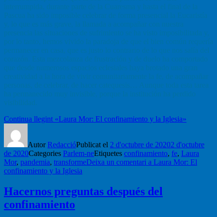
interrumpida, durante parte de la Cuaresma y hasta el final de la
Pascua ha sido imposible celebrar de forma presencial la Eucaristía
y, lo que es más grave, la llamada a acompañar con nuestra
presencia las situaciones de sufrimiento se ha visto imposibilitada y,
por lo tanto, hemos vivido la paradoja de que el bien común requería
permanecer en casa, que es justo lo contrario de lo que nos salía del
corazón. Esta mezcolanza de frustración y de duelo ha comportado
que desde numerosos espacios eclesiales haya brotado una gran
creatividad a la hora de vivir comunitariamente la fe, de acompañar
personas, de celebrar, de hacer catequesis… Aunque toda esta tarea
ha permanecido muy invisible, porque la institución ha perdido
visibilidad.
Continua llegint
«Laura Mor: El confinamiento y la Iglesia»
Autor
Redacció
Publicat el
2 d'octubre de 2020
2 d'octubre
de 2020
Categories
Parlem-ne
Etiquetes
confinamiento
,
fe
,
Laura
Mor
,
pandemia
,
transforme
Deixa un comentari
a Laura Mor: El
confinamiento y la Iglesia
Hacernos preguntas después del
confinamiento