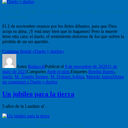
M. Àngels Termes, editorial del núm. 16 de Galilea.153 «Duelo
y esperanza»
El 2 de noviembre oramos por los fieles difuntos, para que Dios
acoja su alma. ¡Y está muy bien que lo hagamos! Pero la muerte
tiene otra cara: el duelo, el sentimiento doloroso de los que sufren la
pérdida de un ser querido.
Continua llegint
«Duelo y duelos»
Autor
Redacció
Publicat el
9 de novembre de 2020
11 de
març de 2021
Categories
Amb el núm.
Etiquetes
Benjitu Bareto
,
duelo
,
M. Àngels Termes
,
M. Dolores Arbiza
,
Manolo Juárez
Deixa
un comentari
a Duelo y duelos
Un jubileo para la tierra
5 años de la Laudato si´.
Grupo ecología y justicia, de Justicia y Paz