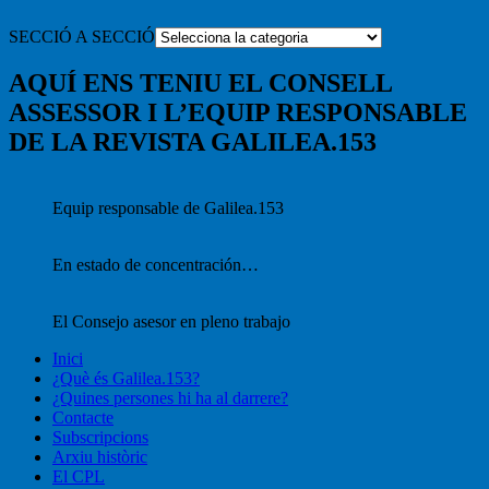
SECCIÓ A SECCIÓ
AQUÍ ENS TENIU EL CONSELL
ASSESSOR I L’EQUIP RESPONSABLE
DE LA REVISTA GALILEA.153
Equip responsable de Galilea.153
En estado de concentración…
El Consejo asesor en pleno trabajo
Inici
¿Què és Galilea.153?
¿Quines persones hi ha al darrere?
Contacte
Subscripcions
Arxiu històric
El CPL