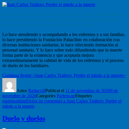
Durante más de quince años el Dr. Juan Carlos Trallero se ha
dedicado a las curas paliativas y al acompañamiento de las
personas que se encuentran al final de su vida.
Lo hace atendiendo y acompañando a los enfermos y a sus familias,
lo hace presidiendo la Fundación Paliaclínic en colaboración con
diversas instituciones sanitarias, lo hace ofreciendo formación al
personal sanitario. Y lo hace sobre todo difundiendo que la muerte
forma parte de la existencia y que aceptarla mejora
extraordinariamente la calidad de vida de los enfermos y el proceso
de duelo de los familiares.
Continua llegint
«Juan Carlos Trallero: Perder el miedo a la muerte»
Autor
Redacció
Publicat el
11 de novembre de 2020
9 de
novembre de 2020
Categories
Parlem-ne
Etiquetes
espiritualidad
Deixa un comentari
a Juan Carlos Trallero: Perder el
miedo a la muerte
Duelo y duelos