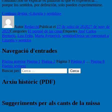
contradicción de explicar en palabras lo que es experiencia…
porque los sentidos, por definición, solo pueden experimentarse.
Continua llegint
«Liturgia y sentidos»
Autor
Redacció
Publicat el
17 de juliol de 2020
27 de juny de
2022
Categories
El porqué de las cosas
Etiquetes
José Carlos
Bermejo
,
Lau Feliu
,
Marta Aymerich
,
sentidos
Deixa un comentari
a
Liturgia y sentidos
Navegació d'entrades
Pàgina anterior
Pàgina
1
Pàgina
2
Pàgina
3
Pàgina
4
…
Pàgina
8
Pàgina següent
Buscar per:
Cerca
Arxiu històric (PDF)
Suggeriments per als cants de la missa