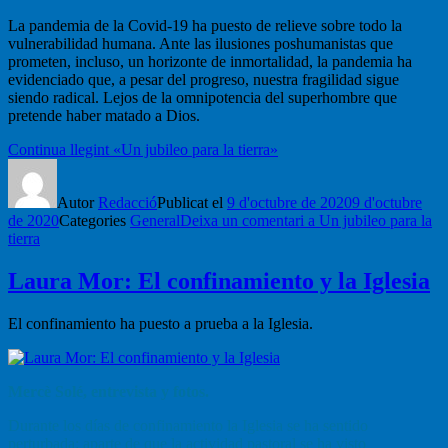
La pandemia de la Covid-19 ha puesto de relieve sobre todo la
vulnerabilidad humana. Ante las ilusiones poshumanistas que
prometen, incluso, un horizonte de inmortalidad, la pandemia ha
evidenciado que, a pesar del progreso, nuestra fragilidad sigue
siendo radical. Lejos de la omnipotencia del superhombre que
pretende haber matado a Dios.
Continua llegint
«Un jubileo para la tierra»
Autor
Redacció
Publicat el
9 d'octubre de 2020
9 d'octubre
de 2020
Categories
General
Deixa un comentari
a Un jubileo para la
tierra
Laura Mor: El confinamiento y la Iglesia
El confinamiento ha puesto a prueba a la Iglesia.
Mercè Solé, entrevista y fotos.
Durante los días de confinamiento la Iglesia se ha sentido
perturbada: aparte de que la actividad pastoral se ha visto