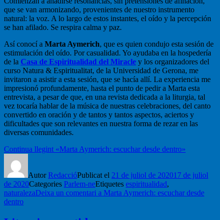
Comienzan a añadirse resonancias, sin pretensiones de afinación,
que se van armonizando, provenientes de nuestro instrumento
natural: la voz. A lo largo de estos instantes, el oído y la percepción
se han afilado. Se respira calma y paz.
Así conocí a
Marta Aymerich
, que es quien condujo esta sesión de
estimulación del oído. Por casualidad. Yo ayudaba en la hospedería
de la
Casa de Espiritualidad del Miracle
y los organizadores del
curso Natura & Espiritualitat, de la Universidad de Gerona, me
invitaron a asistir a esta sesión, que se hacía allí. La experiencia me
impresionó profundamente, hasta el punto de pedir a Marta esta
entrevista, a pesar de que, en una revista dedicada a la liturgia, tal
vez tocaría hablar de la música de nuestras celebraciones, del canto
convertido en oración y de tantos y tantos aspectos, aciertos y
dificultades que son relevantes en nuestra forma de rezar en las
diversas comunidades.
Continua llegint
«Marta Aymerich: escuchar desde dentro»
Autor
Redacció
Publicat el
21 de juliol de 2020
17 de juliol
de 2020
Categories
Parlem-ne
Etiquetes
espiritualidad
,
naturaleza
Deixa un comentari
a Marta Aymerich: escuchar desde
dentro