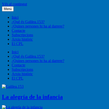
Vés al contingut
Menú
Liturgia, pastoral, vida cristiana
Galilea.153
Inici
¿Què és Galilea.153?
¿Quines persones hi ha al darrere?
Contacte
Subscripcions
Arxiu històric
El CPL
Inici
¿Què és Galilea.153?
¿Quines persones hi ha al darrere?
Contacte
Subscripcions
Arxiu històric
El CPL
La alegría de la infancia