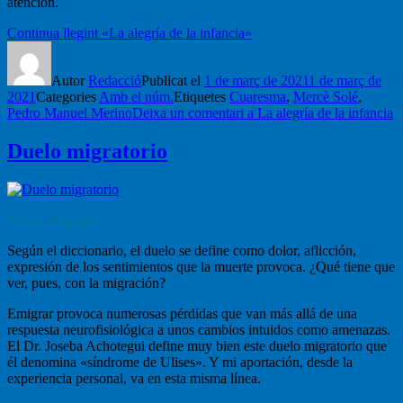
atención.
Continua llegint
«La alegría de la infancia»
Autor
Redacció
Publicat el
1 de març de 2021
1 de març de
2021
Categories
Amb el núm.
Etiquetes
Cuaresma
,
Mercè Solé
,
Pedro Manuel Merino
Deixa un comentari
a La alegría de la infancia
Duelo migratorio
Silvia Magaña
Según el diccionario, el duelo se define como dolor, aflicción,
expresión de los sentimientos que la muerte provoca. ¿Qué tiene que
ver, pues, con la migración?
Emigrar provoca numerosas pérdidas que van más allá de una
respuesta neurofisiológica a unos cambios intuidos como amenazas.
El Dr. Joseba Achotegui define muy bien este duelo migratorio que
él denomina «síndrome de Ulises». Y mi aportación, desde la
experiencia personal, va en esta misma línea.