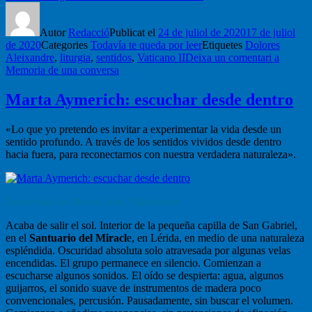
Autor
Redacció
Publicat el
24 de juliol de 2020
17 de juliol
de 2020
Categories
Todavía te queda por leer
Etiquetes
Dolores
Aleixandre
,
liturgia
,
sentidos
,
Vaticano II
Deixa un comentari
a
Memoria de una conversa
Marta Aymerich: escuchar desde dentro
«Lo que yo pretendo es invitar a experimentar la vida desde un
sentido profundo. A través de los sentidos vividos desde dentro
hacia fuera, para reconectarnos con nuestra verdadera naturaleza».
Entrevista de Mercè Solé, Viladecans
Acaba de salir el sol. Interior de la pequeña capilla de San Gabriel,
en el
Santuario del Miracl
e, en Lérida, en medio de una naturaleza
espléndida. Oscuridad absoluta solo atravesada por algunas velas
encendidas. El grupo permanece en silencio. Comienzan a
escucharse algunos sonidos. El oído se despierta: agua, algunos
guijarros, el sonido suave de instrumentos de madera poco
convencionales, percusión. Pausadamente, sin buscar el volumen.