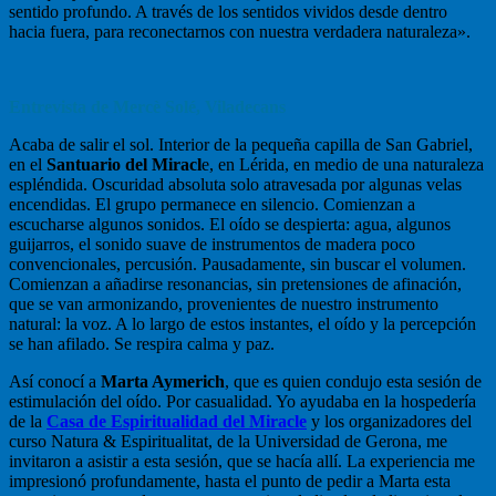
sentido profundo. A través de los sentidos vividos desde dentro
hacia fuera, para reconectarnos con nuestra verdadera naturaleza».
Entrevista de Mercè Solé, Viladecans
Acaba de salir el sol. Interior de la pequeña capilla de San Gabriel,
en el
Santuario del Miracl
e, en Lérida, en medio de una naturaleza
espléndida. Oscuridad absoluta solo atravesada por algunas velas
encendidas. El grupo permanece en silencio. Comienzan a
escucharse algunos sonidos. El oído se despierta: agua, algunos
guijarros, el sonido suave de instrumentos de madera poco
convencionales, percusión. Pausadamente, sin buscar el volumen.
Comienzan a añadirse resonancias, sin pretensiones de afinación,
que se van armonizando, provenientes de nuestro instrumento
natural: la voz. A lo largo de estos instantes, el oído y la percepción
se han afilado. Se respira calma y paz.
Así conocí a
Marta Aymerich
, que es quien condujo esta sesión de
estimulación del oído. Por casualidad. Yo ayudaba en la hospedería
de la
Casa de Espiritualidad del Miracle
y los organizadores del
curso Natura & Espiritualitat, de la Universidad de Gerona, me
invitaron a asistir a esta sesión, que se hacía allí. La experiencia me
impresionó profundamente, hasta el punto de pedir a Marta esta