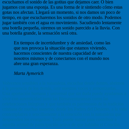
escuchamos el sonido de las gotitas que dejamos caer. O bien
jugamos con una esponja. Es una forma de ir sintiendo cómo estas
gotas nos afectan. Llegará un momento, si nos damos un poco de
tiempo, en que escucharemos los sonidos de otro modo. Podemos
jugar también con el agua en movimiento. Sacudiendo lentamente
una botella pequeña, oiremos un sonido parecido a la lluvia. Con
una botella grande, la sensación será otra.
En tiempos de incertidumbre y de ansiedad, como las
que nos provoca la situación que estamos viviendo,
hacernos conscientes de nuestra capacidad de ser
nosotros mismos y de conectarnos con el mundo nos
abre una gran esperanza.
Marta Aymerich
Volvernos sensibles a la naturaleza, escuchar desde dentro, abrirnos
a la presencia de los demás, unir nuestras voces y armonizarlas…
Una aportación humana y universal que sin duda puede ayudarnos a
vivir con autenticidad tanto las Bienaventuranzas como las
celebraciones litúrgicas y que también es patrimonio de la tradición
cristiana de muchas maneras: desde los Padres del Desierto, a la vida
contemplativa o sencillamente a la conexión con la naturaleza que
desprenden los evangelios. Todo puede sumar para contribuir a
aquella actitud de participación activa de que hablaba el Concilio.