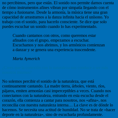
no percibimos, pero que están. El sonido nos permite darnos cuenta
de cómo instrumentos afines vibran por simpatía llegando con el
tiempo a fusionarse. Desde la armonía, la música tiene una gran
capacidad de arrastrarnos a la danza infinita hacia el unísono. Yo
trabajo con el sonido, para hacerlo consciente. Se dice que solo
puedes escuchar un sonido cuando lo has experimentado.
Cuando cantamos con otros, como queremos estar
afinados con el grupo, empezamos a escuchar.
Escuchamos y nos abrimos, y los armónicos comienzan
a danzar y se genera una experiencia trascendente.
Marta Aymerich
¿Crees que la conexión con la naturaleza nos conduce a ser más
nosotros mismos?
No solemos percibir el sonido de la naturaleza, que está
continuamente cantando. La madre tierra, árboles, viento, ríos,
pájaros, emiten armonías casi imperceptibles a veces. Cuando nos
conectamos con la naturaleza, entrando en esta escucha desde el
corazón, ella comienza a cantar para nosotros, nos «afina», nos
reconcilia con nuestra naturaleza interna… La clave es de dónde lo
hacemos. Se necesita una actitud de humildad. No se trata de «hacer
deporte en la naturaleza», sino de escucharla profundamente.