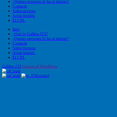
¿Quines persones hi ha al darrere?
Contacte
Subscripcions
Arxiu històric
El CPL
Inici
¿Què és Galilea.153?
¿Quines persones hi ha al darrere?
Contacte
Subscripcions
Arxiu històric
El CPL
Galilea.153
Gràcies al WordPress
Català
Català
Español