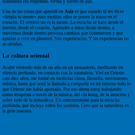
naturaleza era respetada, vivida y fuente de paz.
Una de las cosas que aprendí en
Asia
es que cuando tú les dices
«limpia tu mente» para meditar, ellos se ponen la mano en el
corazón. El cerebro no es la mente. La escucha se hace desde el
interior, desde el corazón. Aprender a mirar desde dentro, a
movernos desde dentro provoca cambios que conmueven y que
ayudan a vivir en plenitud. Son experiencias. Y las experiencias no
se olvidan.
La cultura oriental
Acabé viviendo más de un año en un monasterio, meditando en
silencio profundo, en contacto con la naturaleza. Viví en Oriente
casi diez años, me formé en medicina china, filosofía, movimiento,
música, hasta que sentí la llamada a compartir en mi entorno todo lo
que Oriente me había aportado. Por eso ahora estoy trabajando
como terapeuta a través de la música, del chi kung, de la atención y
sobre todo de la naturaleza. Un entrenamiento para la escucha
profunda, que incluye todos los sentidos. Creo que la naturaleza es
la gran maestra.
En realidad en Occidente también hay una gran tradición de música
y de oración a través del canto. Pero ahora en nuestra vida cotidiana
no cantamos nunca. Cantamos mucho menos que años atrás. El