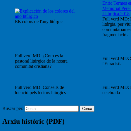
Full verd MD: 
Els colors de l'any litúrgic
litúrgia, per viu
comunitàriament
fragmentació a l
Full verd MD: ¿Com es la
Full verd MD: S
pastoral litúrgica de la nostra
l'Euracistia
comunitat cristiana?
Full verd MD: Consells de
Full verd MD: 
locució pels lectors litúrgics
celebrada
Buscar per:
Cerca
Arxiu històric (PDF)