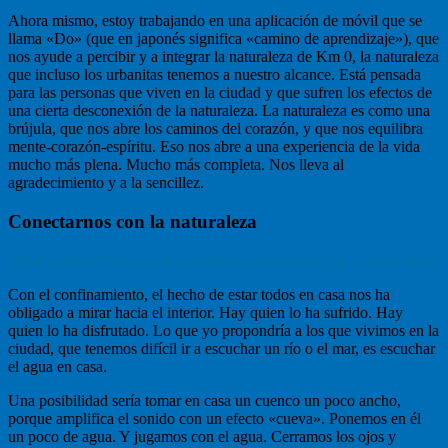
Ahora mismo, estoy trabajando en una aplicación de móvil que se
llama «Do» (que en japonés significa «camino de aprendizaje»), que
nos ayude a percibir y a integrar la naturaleza de Km 0, la naturaleza
que incluso los urbanitas tenemos a nuestro alcance. Está pensada
para las personas que viven en la ciudad y que sufren los efectos de
una cierta desconexión de la naturaleza. La naturaleza es como una
brújula, que nos abre los caminos del corazón, y que nos equilibra
mente-corazón-espíritu. Eso nos abre a una experiencia de la vida
mucho más plena. Mucho más completa. Nos lleva al
agradecimiento y a la sencillez.
Conectarnos con la naturaleza
¿Qué podemos hacer para conectarnos fácilmente con la naturaleza?
Con el confinamiento, el hecho de estar todos en casa nos ha
obligado a mirar hacia el interior. Hay quien lo ha sufrido. Hay
quien lo ha disfrutado. Lo que yo propondría a los que vivimos en la
ciudad, que tenemos difícil ir a escuchar un río o el mar, es escuchar
el agua en casa.
Una posibilidad sería tomar en casa un cuenco un poco ancho,
porque amplifica el sonido con un efecto «cueva». Ponemos en él
un poco de agua. Y jugamos con el agua. Cerramos los ojos y