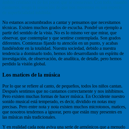
ámbito cristiano es de los pocos que se conservan. Con todo, cuando
cantamos, tengo la sensación de que nos movemos en una especie
de superficialidad inhibida.
No estamos acostumbrados a cantar y pensamos que necesitamos
técnicas. Existen muchos grados de escucha. Pondré un ejemplo a
partir del sentido de la vista. No es lo mismo ver que mirar, que
observar, que contemplar y que sentirse contemplada. Son grados
diferentes. Comienzas fijando tu atención en un punto, y acabas
fundiéndote en la totalidad. Nuestra sociedad, debido a nuestra
tendencia a dominarlo todo, hemos ido desarrollando un espíritu de
investigación, de observación, de analítica, de detalle, pero hemos
perdido la visión global.
Los matices de la música
Por lo que se refiere al canto, de pequeños, todos los niños cantan.
Después sentimos que no cantamos correctamente y nos inhibimos.
Pero existen muchas formas de hacer música. En Occidente nuestro
sonido musical está temperado, es decir, dividido en notas muy
precisas. Pero entre nota y nota existen muchos microtonos, matices,
que nosotros tendemos a ignorar, pero que están muy presentes en
las músicas más tradicionales.
Y en realidad cada nota aviva una serie de armónicos que a menudo