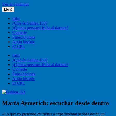
Vés al contingut
Menú
Galilea.153
Liturgia, pastoral, vida cristiana
Inici
¿Què és Galilea.153?
¿Quines persones hi ha al darrere?
Contacte
Subscripcions
Arxiu històric
El CPL
Inici
¿Què és Galilea.153?
¿Quines persones hi ha al darrere?
Contacte
Subscripcions
Arxiu històric
El CPL
Marta Aymerich: escuchar desde dentro
«Lo que yo pretendo es invitar a experimentar la vida desde un