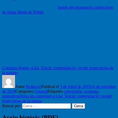
El P. Lluc Torcal es, desde 1995,
monje del monasterio cisterciense
de Santa María de Poblet
, en la comarca de la Conca de Barberà,
provincia de Tarragona. Fue prior entre los años 2007 y 2016, etapa
en la que impulso un proceso, al mismo tiempo comunitario y
personal, de conversión ecológica que nos explica, también, en esta
entrevista.
Actualmente es Procurador de la Orden Cisterciense y vive en
Roma. Mediante el correo electrónico nos ha respondido a las
preguntas de esta entrevista, lo que le agradecemos profundamente.
Físico de formación, su inquietud por la crisis ecológica la enmarca
en la tradición monástica y el magisterio de la Iglesia.
Continua llegint
«Lluc Torcal: contemplació i gestió respectuosa de
la natura»
Autor
Redacció
Publicat el
3 de juliol de 2019
16 de setembre
de 2019
Categories
General
Etiquetes
conversión
,
ecologia
,
naturaleza
Deixa un comentari
a Lluc Torcal: contemplació i gestió
respectuosa de la natura
Buscar per:
Cerca
Arxiu històric (PDF)