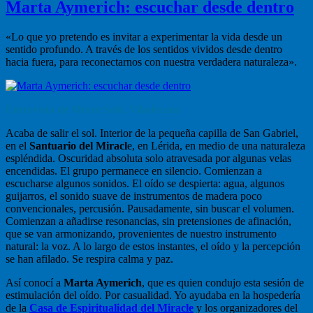
Marta Aymerich: escuchar desde dentro
«Lo que yo pretendo es invitar a experimentar la vida desde un
sentido profundo. A través de los sentidos vividos desde dentro
hacia fuera, para reconectarnos con nuestra verdadera naturaleza».
Entrevista de Mercè Solé, Viladecans
Acaba de salir el sol. Interior de la pequeña capilla de San Gabriel,
en el
Santuario del Miracl
e, en Lérida, en medio de una naturaleza
espléndida. Oscuridad absoluta solo atravesada por algunas velas
encendidas. El grupo permanece en silencio. Comienzan a
escucharse algunos sonidos. El oído se despierta: agua, algunos
guijarros, el sonido suave de instrumentos de madera poco
convencionales, percusión. Pausadamente, sin buscar el volumen.
Comienzan a añadirse resonancias, sin pretensiones de afinación,
que se van armonizando, provenientes de nuestro instrumento
natural: la voz. A lo largo de estos instantes, el oído y la percepción
se han afilado. Se respira calma y paz.
Así conocí a
Marta Aymerich
, que es quien condujo esta sesión de
estimulación del oído. Por casualidad. Yo ayudaba en la hospedería
de la
Casa de Espiritualidad del Miracle
y los organizadores del