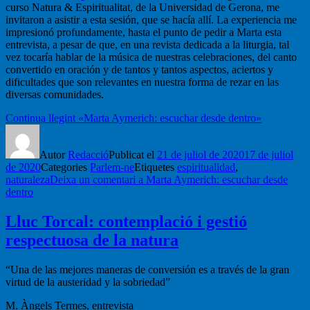
curso Natura & Espiritualitat, de la Universidad de Gerona, me
invitaron a asistir a esta sesión, que se hacía allí. La experiencia me
impresionó profundamente, hasta el punto de pedir a Marta esta
entrevista, a pesar de que, en una revista dedicada a la liturgia, tal
vez tocaría hablar de la música de nuestras celebraciones, del canto
convertido en oración y de tantos y tantos aspectos, aciertos y
dificultades que son relevantes en nuestra forma de rezar en las
diversas comunidades.
Continua llegint
«Marta Aymerich: escuchar desde dentro»
Autor
Redacció
Publicat el
21 de juliol de 2020
17 de juliol
de 2020
Categories
Parlem-ne
Etiquetes
espiritualidad
,
naturaleza
Deixa un comentari
a Marta Aymerich: escuchar desde
dentro
Lluc Torcal: contemplació i gestió
respectuosa de la natura
“Una de las mejores maneras de conversión es a través de la gran
virtud de la austeridad y la sobriedad”
M. Àngels Termes, entrevista