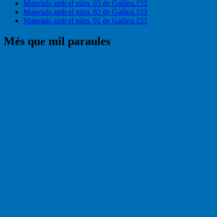
Materials amb el núm. 03 de Galilea.153
Materials amb el núm. 02 de Galilea.153
Materials amb el núm. 01 de Galilea.153
Més que mil paraules