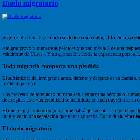
Duelo migratorio
Silvia Magaña
Según el diccionario, el duelo se define como dolor, aflicción, expres
Emigrar provoca numerosas pérdidas que van más allá de una respuest
«síndrome de Ulises». Y mi aportación, desde la experiencia personal,
Toda migració comporta una pérdida
El sufrimiento del inmigrante antes, durante y después de su camino, 
realidad que vive.
Los procesos de movilidad humana son siempre una pérdida o la muerte
de acogida. Esta vulnerabilidad se manifiesta en cada trayectoria, en 
El duelo migratorio no significa que habrá que aceptar la muerte en a
un ir y venir, una separación que nunca se acaba. Es un duelo vincula
El duelo migratorio