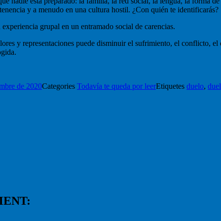
nadie está preparado: la familia, la red social, la lengua, la forma de c
tenencia y a menudo en una cultura hostil. ¿Con quién te identificarás?
a experiencia grupal en un entramado social de carencias.
ores y representaciones puede disminuir el sufrimiento, el conflicto, el
ogida.
mbre de 2020
Categories
Todavía te queda por leer
Etiquetes
duelo
,
duel
MENT: