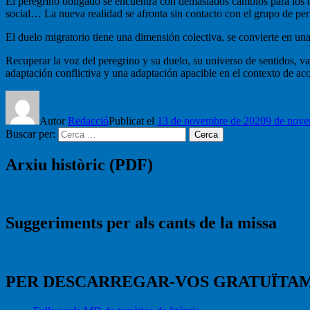
El peregrino obligado se encuentra con demasiados cambios para los que 
social… La nueva realidad se afronta sin contacto con el grupo de per
El duelo migratorio tiene una dimensión colectiva, se convierte en un
Recuperar la voz del peregrino y su duelo, su universo de sentidos, val
adaptación conflictiva y una adaptación apacible en el contexto de ac
Autor
Redacció
Publicat el
13 de novembre de 2020
9 de nove
Buscar per:
Cerca
Arxiu històric (PDF)
Suggeriments per als cants de la missa
PER DESCARREGAR-VOS GRATUÏTA