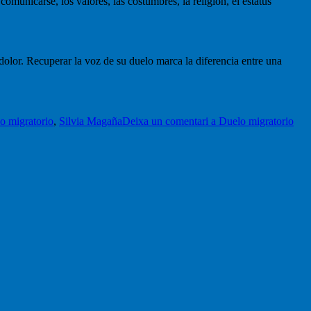
omunicarse, los valores, las costumbres, la religión, el estatus
 dolor. Recuperar la voz de su duelo marca la diferencia entre una
o migratorio
,
Silvia Magaña
Deixa un comentari
a Duelo migratorio