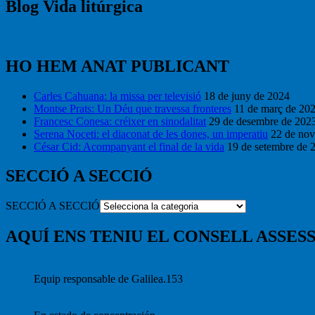
Blog Vida litúrgica
HO HEM ANAT PUBLICANT
Carles Cahuana: la missa per televisió
18 de juny de 2024
Montse Prats: Un Déu que travessa fronteres
11 de març de 20
Francesc Conesa: créixer en sinodalitat
29 de desembre de 202
Serena Noceti: el diaconat de les dones, un imperatiu
22 de no
César Cid: Acompanyant el final de la vida
19 de setembre de 
SECCIÓ A SECCIÓ
SECCIÓ A SECCIÓ
AQUÍ ENS TENIU EL CONSELL ASSESS
Equip responsable de Galilea.153