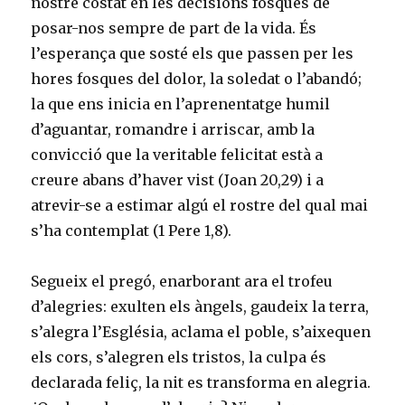
nostre costat en les decisions fosques de
posar-nos sempre de part de la vida. És
l’esperança que sosté els que passen per les
hores fosques del dolor, la soledat o l’abandó;
la que ens inicia en l’aprenentatge humil
d’aguantar, romandre i arriscar, amb la
convicció que la veritable felicitat està a
creure abans d’haver vist (Joan 20,29) i a
atrevir-se a estimar algú el rostre del qual mai
s’ha contemplat (1 Pere 1,8).
Segueix el pregó, enarborant ara el trofeu
d’alegries: exulten els àngels, gaudeix la terra,
s’alegra l’Església, aclama el poble, s’aixequen
els cors, s’alegren els tristos, la culpa és
declarada feliç, la nit es transforma en alegria.