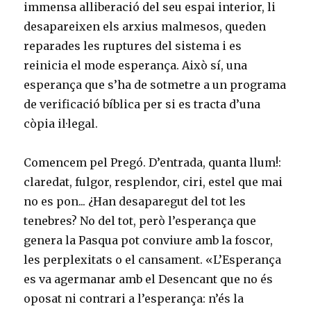
immensa alliberació del seu espai interior, li
desapareixen els arxius malmesos, queden
reparades les ruptures del sistema i es
reinicia el mode esperança. Això sí, una
esperança que s’ha de sotmetre a un programa
de verificació bíblica per si es tracta d’una
còpia il·legal.
Comencem pel Pregó. D’entrada, quanta llum!:
claredat, fulgor, resplendor, ciri, estel que mai
no es pon... ¿Han desaparegut del tot les
tenebres? No del tot, però l’esperança que
genera la Pasqua pot conviure amb la foscor,
les perplexitats o el cansament. «L’Esperança
es va agermanar amb el Desencant que no és
oposat ni contrari a l’esperança: n’és la