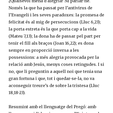
¿Qualsevol mena d’alegria? Ni parlar-ne.
Només la que ha passat per l’antivirus de
l’Evangeli i les seves paradoxes: la promesa de
felicitat és al mig de persecucions (Lluc 6,23);
la porta estreta és la que porta cap a la vida
(Mateu 7,13); la dona ha de passar pel part per
tenir el fill als braços (Joan 16,22); es dona
sempre en proporció inversa a les
possessions: a més alegria provocada per la
relació amb Jesús, menys coses retingudes. I si
no, que li preguntin a aquell noi que tenia una
gran fortuna i que, tot i quedar-se-la, no va
aconseguir treure’s de sobre la tristesa (Lluc
18,18-23).
Resumint amb el llenguatge del Pregó: amb