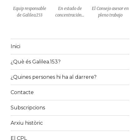
Equip responsable
En estado de
El Consejo asesor en
de Galilea.153
concentración…
pleno trabajo
Inici
¿Què és Galilea.153?
¿Quines persones hi ha al darrere?
Contacte
Subscripcions
Arxiu històric
El CPL