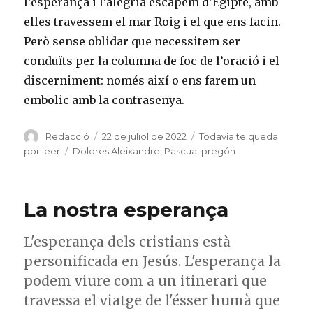
l’esperança i l’alegria escapem d’Egipte, amb
elles travessem el mar Roig i el que ens facin.
Però sense oblidar que necessitem ser
conduïts per la columna de foc de l’oració i el
discerniment: només així o ens farem un
embolic amb la contrasenya.
Autor
Publicat
Categories
Redacció
22 de juliol de 2022
Todavía te queda
el
Etiquetes
por leer
Dolores Aleixandre
,
Pascua
,
pregón
La nostra esperança
L'esperança dels cristians està
personificada en Jesús. L'esperança la
podem viure com a un itinerari que
travessa el viatge de l'ésser humà que