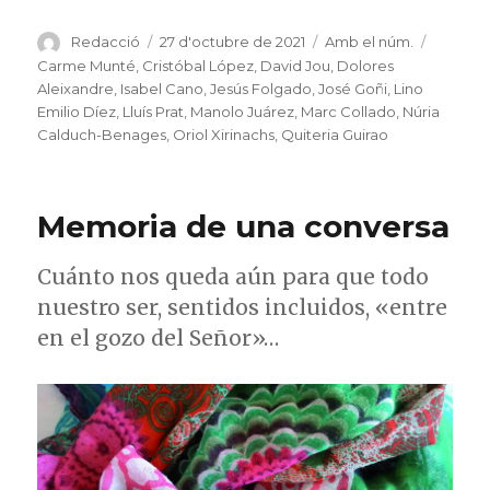
Autor
Publicat
Categories
Etiquet
Redacció
27 d'octubre de 2021
Amb el núm.
el
Carme Munté
,
Cristóbal López
,
David Jou
,
Dolores
Aleixandre
,
Isabel Cano
,
Jesús Folgado
,
José Goñi
,
Lino
Emilio Díez
,
Lluís Prat
,
Manolo Juárez
,
Marc Collado
,
Núria
Calduch-Benages
,
Oriol Xirinachs
,
Quiteria Guirao
Memoria de una conversa
Cuánto nos queda aún para que todo
nuestro ser, sentidos incluidos, «entre
en el gozo del Señor»…