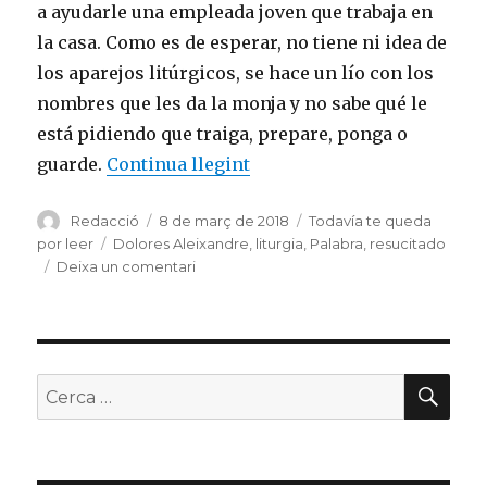
a ayudarle una empleada joven que trabaja en
la casa. Como es de esperar, no tiene ni idea de
los aparejos litúrgicos, se hace un lío con los
nombres que les da la monja y no sabe qué le
está pidiendo que traiga, prepare, ponga o
«Metamorfosis»
guarde.
Continua llegint
Autor
Publicat
Categories
Redacció
8 de març de 2018
Todavía te queda
el
Etiquetes
por leer
Dolores Aleixandre
,
liturgia
,
Palabra
,
resucitado
a
Deixa un comentari
Metamorfosis
CER
Buscar
per: