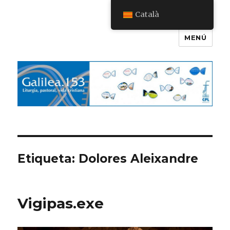
Català
MENÚ
Galilea.153
Etiqueta:
Dolores Aleixandre
Vigipas.exe