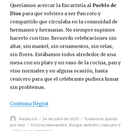
Queríamos acercar la Eucaristía al
Pueblo de
Dios
para que volviera a ser Pan roto y
compartido que circulaba en la comunidad de
hermanos y hermanas. No siempre supimos
hacerlo con tino. Recuerdo celebraciones sin
altar, sin mantel, sin ornamentos, sin velas,
sin flores. Estábamos todos alrededor de una
mesa con un plato y un vaso de la cocina, pan y
vino normales y en alguna ocasión, hasta
cenicero para que el celebrante pudiera fumar
sin problemas.
«Memoria de una conversa»
Continua llegint
Autor
Publicat
Categories
Redacció
24 de juliol de 2020
Todavía te queda
el
Etiquetes
por leer
Dolores Aleixandre
,
liturgia
,
sentidos
,
Vaticano II
a
Deixa un comentari