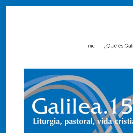
Galilea.153
Liturgia, pastoral, vida cristiana
Inici
¿Què és Gali