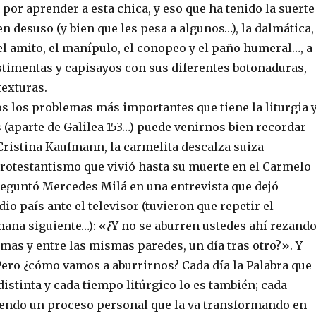
or aprender a esta chica, y eso que ha tenido la suerte
en desuso (y bien que les pesa a algunos…), la dalmática,
 el amito, el manípulo, el conopeo y el paño humeral…, a
stimentas y capisayos con sus diferentes botonaduras,
texturas.
s los problemas más importantes que tiene la liturgia 
 (aparte de Galilea 153…) puede venirnos bien recordar
Cristina Kaufmann, la carmelita descalza suiza
protestantismo que vivió hasta su muerte en el Carmelo
reguntó Mercedes Milá en una entrevista que dejó
io país ante el televisor (tuvieron que repetir el
ana siguiente…): «¿Y no se aburren ustedes ahí rezando
mas y entre las mismas paredes, un día tras otro?». Y
Pero ¿cómo vamos a aburrirnos? Cada día la Palabra que
stinta y cada tiempo litúrgico lo es también; cada
endo un proceso personal que la va transformando en