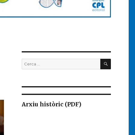
CERCA
Buscar
per:
Arxiu històric (PDF)