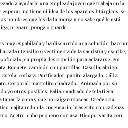
ezado a ayudarle una empleada joven que trabaja en la
 esperar, no tiene ni idea de los aparejos litúrgicos, se
los nombres que les da la monja y no sabe qué le está
iga, prepare, ponga o guarde.
s muy espabilada y ha discurrido una solución: hace u
l a cada utensilio o vestimenta de la sacristía y escribe,
«oficial», su propia descripción para aclararse. Por
ata. Roquete: camisón con puntillas. Casulla: abrigo.
 Estola: corbata. Purificador: pañito alargado. Cáliz:
lato. Corporal: mantelito cuadrado… Animada por su
do yo otros posibles: Palia: cuadrado de tela tiesa
 tapar la copa y que no caigan moscas. Credencia:
tico: cajita redonda. Incensario: braserito con cadenas
umo. Acetre: cubo pequeño con asa. Hisopo: varita con