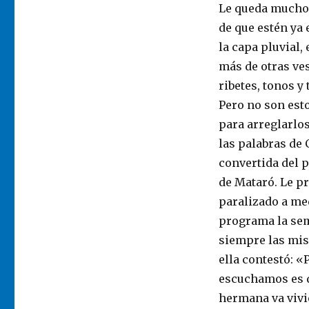
Le queda mucho p
de que estén ya 
la capa pluvial,
más de otras ve
ribetes, tonos y 
Pero no son esto
para arreglarlos
las palabras de 
convertida del 
de Mataró. Le p
paralizado a med
programa la sem
siempre las mis
ella contestó: «
escuchamos es di
hermana va vivi