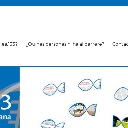
lea.153?
¿Quines persones hi ha al darrere?
Conta