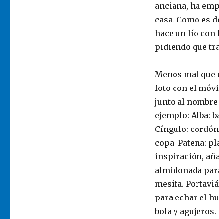
anciana, ha emp
casa. Como es de
hace un lío con 
pidiendo que tra
Menos mal que e
foto con el móvi
junto al nombre 
ejemplo: Alba: b
Cíngulo: cordón.
copa. Patena: p
inspiración, aña
almidonada para
mesita. Portaviá
para echar el h
bola y agujeros.