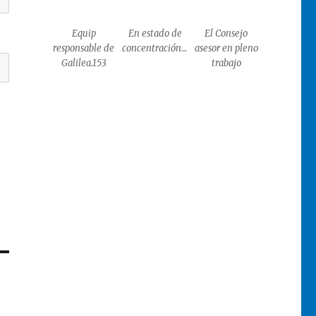
Equip
En estado de
El Consejo
responsable de
concentración…
asesor en pleno
Galilea.153
trabajo