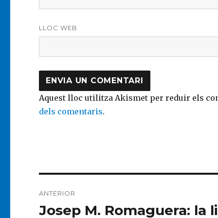
LLOC WEB
Aquest lloc utilitza Akismet per reduir els c
dels comentaris
.
Navegació
ANTERIOR
d'entrades
Josep M. Romaguera: la l
Entrada