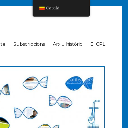
Català
cte
Subscripcions
Arxiu històric
El CPL