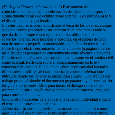
(M. Àngels Termes, editorial núm. 3)
Este número de
Galilea.153
coincide en el tiempo con la celebración del sínodo de obispos en
Roma durante el mes de octubre sobre el tema «Los jóvenes, la fe y
el discernimiento vocacional».
En estas páginas también abordamos el tema de los jóvenes, aunque
solo con breves pinceladas, sin alcanzar ni mucho menos todo lo
que da de sí. Porque está muy bien que los obispos reflexionen
sobre los jóvenes, pero nosotros y nosotras, en el ámbito de cada
una de nuestras pequeñas comunidades también debemos hacerlo.
Entre las pinceladas encontraréis –en la viñeta de la página anterior–
las dificultades perennes de entendimiento entre jóvenes y mayores.
El testimonio de jóvenes que son voluntarios, tanto en el ámbito civil
como eclesial. Reflexión sobre el acompañamiento en la fe y
emocional de jóvenes. El apunte de cómo la precariedad laboral y
dificultades familiares afectan a nuestra juventud. Celebraciones
litúrgicas donde los jóvenes se encuentran a gusto. Una crónica del
trabajo previo al sínodo: el documento preparatorio y el cuestionario
dirigido a los jóvenes. Ideas para iniciar el diálogo sobre cómo
acercar la liturgia a los jóvenes y cómo encontrar nuevos lenguajes
para conectar con ellos.
Solo cuatro pinceladas para ayudar a la reflexión individual e iniciar
el tema en nuestras comunidades.
Al leer los artículos que tenéis en las manos, a mí –que hace unos
años que dejé de ser joven– se me ocurre que lo que necesitamos,