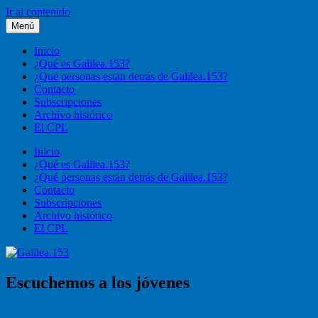
Ir al contenido
Menú
Galilea.153
Liturgia, pastoral, vida cristiana
Inicio
¿Qué es Galilea.153?
¿Qué personas están detrás de Galilea.153?
Contacto
Subscripciones
Archivo histórico
El CPL
Inicio
¿Qué es Galilea.153?
¿Qué personas están detrás de Galilea.153?
Contacto
Subscripciones
Archivo histórico
El CPL
Escuchemos a los jóvenes