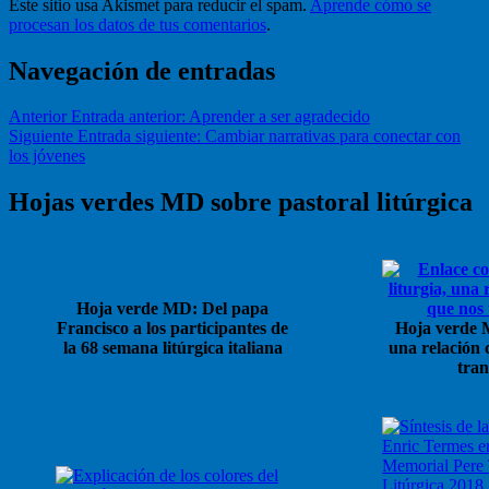
Este sitio usa Akismet para reducir el spam.
Aprende cómo se
procesan los datos de tus comentarios
.
Navegación de entradas
Anterior
Entrada anterior:
Aprender a ser agradecido
Siguiente
Entrada siguiente:
Cambiar narrativas para conectar con
los jóvenes
Hojas verdes MD sobre pastoral litúrgica
Hoja verde MD: Del papa
Francisco a los participantes de
Hoja verde M
la 68 semana litúrgica italiana
una relación 
tra