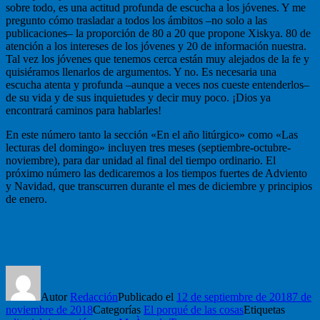
sobre todo, es una actitud profunda de escucha a los jóvenes. Y me
pregunto cómo trasladar a todos los ámbitos –no solo a las
publicaciones– la proporción de 80 a 20 que propone Xiskya. 80 de
atención a los intereses de los jóvenes y 20 de información nuestra.
Tal vez los jóvenes que tenemos cerca están muy alejados de la fe y
quisiéramos llenarlos de argumentos. Y no. Es necesaria una
escucha atenta y profunda –aunque a veces nos cueste entenderlos–
de su vida y de sus inquietudes y decir muy poco. ¡Dios ya
encontrará caminos para hablarles!
En este número tanto la sección «En el año litúrgico» como «Las
lecturas del domingo» incluyen tres meses (septiembre-octubre-
noviembre), para dar unidad al final del tiempo ordinario. El
próximo número las dedicaremos a los tiempos fuertes de Adviento
y Navidad, que transcurren durante el mes de diciembre y principios
de enero.
Autor
Redacción
Publicado el
12 de septiembre de 2018
7 de
noviembre de 2018
Categorías
El porqué de las cosas
Etiquetas