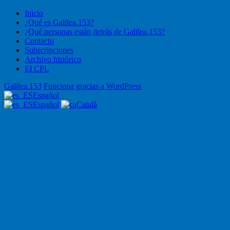
Inicio
¿Qué es Galilea.153?
¿Qué personas están detrás de Galilea.153?
Contacto
Subscripciones
Archivo histórico
El CPL
Galilea.153
Funciona gracias a WordPress
Español
Español
Català