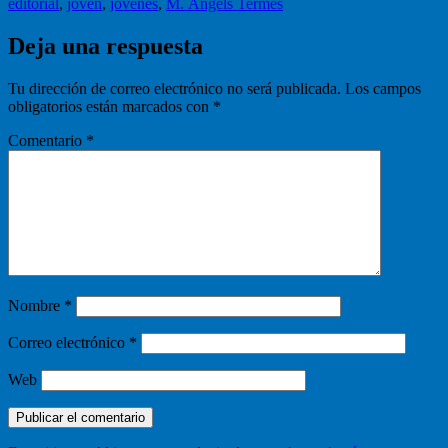
editorial
,
joven
,
jóvenes
,
M. Àngels Termes
Deja una respuesta
Tu dirección de correo electrónico no será publicada.
Los campos
obligatorios están marcados con
*
Comentario
*
Nombre
*
Correo electrónico
*
Web