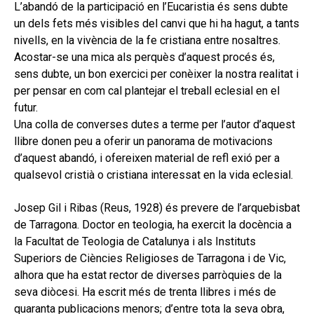
secund
L’abandó de la participació en l’Eucaristia és sens dubte
EL MEU COMPTE
un dels fets més visibles del canvi que hi ha hagut, a tants
CERCAR
nivells, en la vivència de la fe cristiana entre nosaltres.
Acostar-se una mica als perquès d’aquest procés és,
CAT
sens dubte, un bon exercici per conèixer la nostra realitat i
per pensar en com cal plantejar el treball eclesial en el
ESP
futur.
Una colla de converses dutes a terme per l’autor d’aquest
llibre donen peu a oferir un panorama de motivacions
d’aquest abandó, i ofereixen material de refl exió per a
qualsevol cristià o cristiana interessat en la vida eclesial.
Josep Gil i Ribas (Reus, 1928) és prevere de l’arquebisbat
de Tarragona. Doctor en teologia, ha exercit la docència a
la Facultat de Teologia de Catalunya i als Instituts
Superiors de Ciències Religioses de Tarragona i de Vic,
alhora que ha estat rector de diverses parròquies de la
seva diòcesi. Ha escrit més de trenta llibres i més de
quaranta publicacions menors; d’entre tota la seva obra,