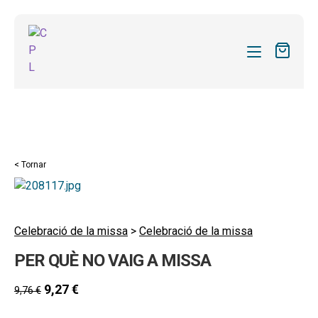
CATÀLEG
LES MEVES SUBSCRIPCIONS
Expand
REVISTES
< Tornar
el
FORMES
menú
secund
Expand
SOBRE NOSALTRES
el
Celebració de la missa
>
Celebració de la missa
Expand
ACTUALITAT
menú
PER QUÈ NO VAIG A MISSA
el
secund
Expand
BLOG
menú
el
9,27
€
9,76
€
secund
CONTACTE
menú