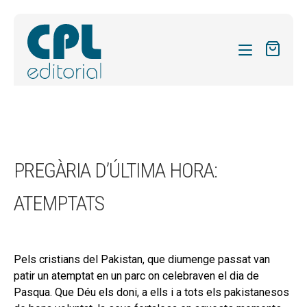
CATÀLEG
LES MEVES SUBSCRIPCIONS
Expand
REVISTES
PREGÀRIA D’ÚLTIMA HORA:
el
FORMES
menú
ATEMPTATS
secund
Expand
SOBRE NOSALTRES
el
Expand
ACTUALITAT
menú
el
secund
Pels cristians del Pakistan, que diumenge passat van
Expand
BLOG
menú
patir un atemptat en un parc on celebraven el dia de
el
secund
CONTACTE
Pasqua. Que Déu els doni, a ells i a tots els pakistanesos
menú