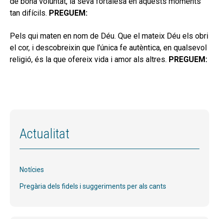
de bona voluntat, la seva fortalesa en aquests moments
secund
EL MEU COMPTE
tan difícils.
PREGUEM:
CERCAR
Pels qui maten en nom de Déu. Que el mateix Déu els obri
el cor, i descobreixin que l’única fe autèntica, en qualsevol
CAT
religió, és la que ofereix vida i amor als altres.
PREGUEM:
ESP
Actualitat
Notícies
Pregària dels fidels i suggeriments per als cants