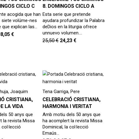
INGOS CICLO C
8. DOMINGOS CICLO A
nte acogida que han
Esta serie que pretende
s siete volúme-nes
ayudara profundizar la Palabra
e que explican las…
deDios en la liturgia ofrece
unnuevo volumen.…
18,05
€
25,50
€
24,23
€
huja, Joaquim
Tena Garriga, Pere
Ó CRISTIANA,
CELEBRACIÓ CRISTIANA,
DE LA VIDA
HARMONIA I VERITAT
els 50 anys que
Amb motiu dels 50 anys que
 la revista Missa
ha acomplert la revista Missa
 col·lecció
Dominical, la col·lecció
Emaús…