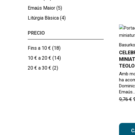
Emaús Maior
(5)
Litúrgia Bàsica
(4)
PRECIO
Basurko 
Fins a 10 €
(18)
CELEB
10 € a 20 €
(14)
MINIA
TEOLO
20 € a 30 €
(2)
Amb mot
ha acomp
Dominica
Emaús
9,76
€
C