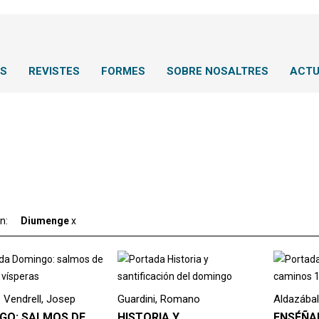
NS
REVISTES
FORMES
SOBRE NOSALTRES
ACTU
ón:
Diumenge
x
 Vendrell, Josep
Guardini, Romano
Aldazábal
GO: SALMOS DE
HISTORIA Y
ENSÉÑA