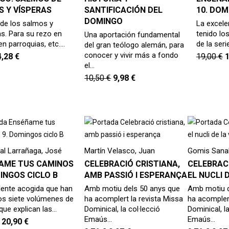
S Y VÍSPERAS
SANTIFICACIÓN DEL
10. DOM
DOMINGO
 de los salmos y
La excele
as. Para su rezo en
tenido lo
Una aportación fundamental
n parroquias, etc.…
de la seri
del gran teólogo alemán, para
conocer y vivir más a fondo
4,28
€
19,00
€
el…
10,50
€
9,98
€
al Larrañaga, José
Martín Velasco, Juan
Gomis Sana
AME TUS CAMINOS
CELEBRACIÓ CRISTIANA,
CELEBRACI
INGOS CICLO B
AMB PASSIÓ I ESPERANÇA
EL NUCLI 
lente acogida que han
Amb motiu dels 50 anys que
Amb motiu d
los siete volúmenes de
ha acomplert la revista Missa
ha acomplert
 que explican las…
Dominical, la col·lecció
Dominical, la
Emaús…
Emaús…
20,90
€