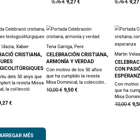
9,76
€
9,27
€
9,76
€
9,2
Ulazia, Xabier
Tena Garriga, Pere
Martin Vela
RACIÓ CRISTIANA,
CELEBRACIÓN CRISTIANA,
TURES
ARMONÍA Y VERDAD
CELEBRACI
GICOLITÚRGIQUES
CON PASI
Con motivo de los 50 años
ESPERAN
que ha cumplido la revista
iu dels 50 anys que
Misa Dominical, la colección…
lert la revista Missa
Con motivo 
l, la col·lecció
10,00
€
9,50
€
que ha cumpl
…
Misa Dominic
9,27
€
10,00
€
9,
ARREGAR MÉS