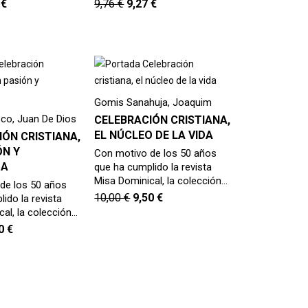
7
€
9,76
€
9,27
€
Gomis Sanahuja, Joaquim
sco, Juan De Dios
CELEBRACIÓN CRISTIANA,
EL NÚCLEO DE LA VIDA
ÓN CRISTIANA,
ÓN Y
Con motivo de los 50 años
ZA
que ha cumplido la revista
Misa Dominical, la colección…
de los 50 años
10,00
€
9,50
€
ido la revista
al, la colección…
50
€