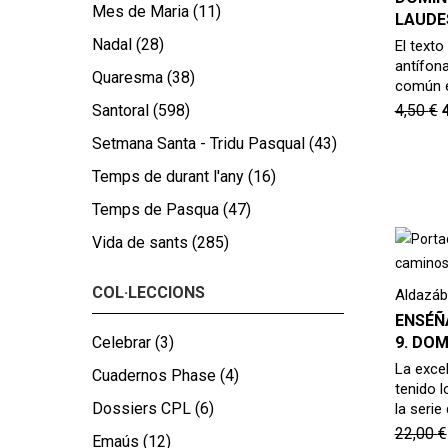
Mes de Maria
(11)
LAUDE
Nadal
(28)
El texto
antífon
Quaresma
(38)
común e
Santoral
(598)
4,50
€
Setmana Santa - Tridu Pasqual
(43)
Temps de durant l'any
(16)
Temps de Pasqua
(47)
Vida de sants
(285)
COL·LECCIONS
Aldazáb
ENSÉÑ
Celebrar
(3)
9. DOM
La exce
Cuadernos Phase
(4)
tenido 
Dossiers CPL
(6)
la serie
22,00
€
Emaús
(12)