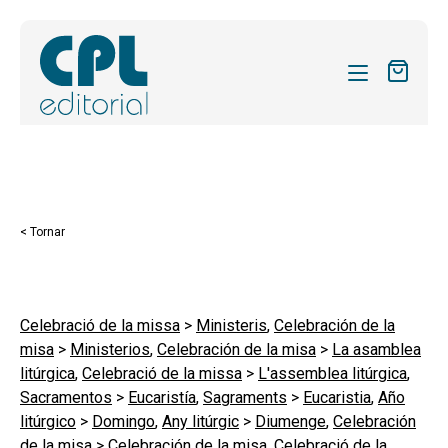
CATÀLEG
LES MEVES SUBSCRIPCIONS
Expand
REVISTES
< Tornar
el
FORMES
menú
secund
Expand
SOBRE NOSALTRES
el
Celebració de la missa
>
Ministeris
,
Celebración de la
Expand
ACTUALITAT
misa
>
Ministerios
,
Celebración de la misa
>
La asamblea
menú
el
litúrgica
,
Celebració de la missa
>
L'assemblea litúrgica
,
secund
Expand
BLOG
menú
Sacramentos
>
Eucaristía
,
Sagraments
>
Eucaristia
,
Año
el
secund
litúrgico
>
Domingo
,
Any litúrgic
>
Diumenge
,
Celebración
CONTACTE
menú
de la misa
>
Celebración de la misa
,
Celebració de la