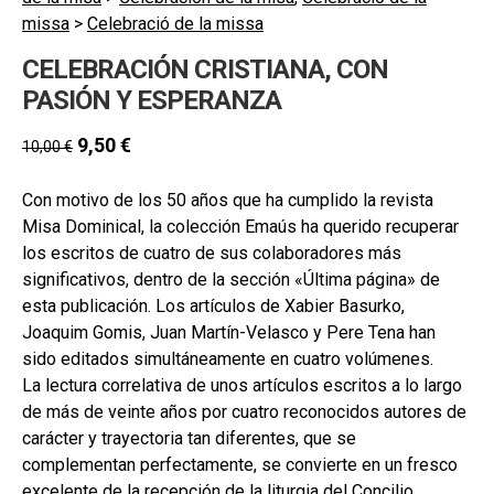
secund
EL MEU COMPTE
missa
>
Celebració de la missa
CERCAR
CELEBRACIÓN CRISTIANA, CON
PASIÓN Y ESPERANZA
CAT
9,50
€
10,00
€
ESP
Con motivo de los 50 años que ha cumplido la revista
Misa Dominical, la colección Emaús ha querido recuperar
los escritos de cuatro de sus colaboradores más
significativos, dentro de la sección «Última página» de
esta publicación. Los artículos de Xabier Basurko,
Joaquim Gomis, Juan Martín-Velasco y Pere Tena han
sido editados simultáneamente en cuatro volúmenes.
La lectura correlativa de unos artículos escritos a lo largo
de más de veinte años por cuatro reconocidos autores de
carácter y trayectoria tan diferentes, que se
complementan perfectamente, se convierte en un fresco
excelente de la recepción de la liturgia del Concilio