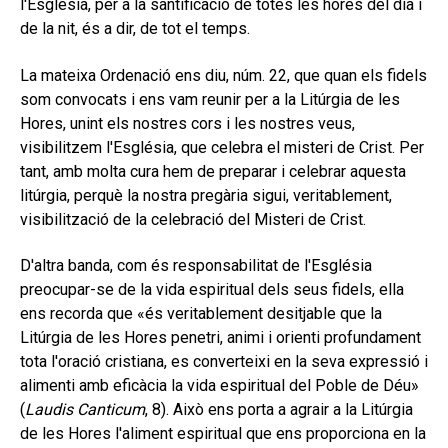
l'Església, per a la santificació de totes les hores del dia i
de la nit, és a dir, de tot el temps.
La mateixa Ordenació ens diu, núm. 22, que quan els fidels
som convocats i ens vam reunir per a la Litúrgia de les
Hores, unint els nostres cors i les nostres veus,
visibilitzem l'Església, que celebra el misteri de Crist. Per
tant, amb molta cura hem de preparar i celebrar aquesta
litúrgia, perquè la nostra pregària sigui, veritablement,
visibilització de la celebració del Misteri de Crist.
D'altra banda, com és responsabilitat de l'Església
preocupar-se de la vida espiritual dels seus fidels, ella
ens recorda que «és veritablement desitjable que la
Litúrgia de les Hores penetri, animi i orienti profundament
tota l'oració cristiana, es converteixi en la seva expressió i
alimenti amb eficàcia la vida espiritual del Poble de Déu»
(
Laudis Canticum
, 8). Això ens porta a agrair a la Litúrgia
de les Hores l'aliment espiritual que ens proporciona en la