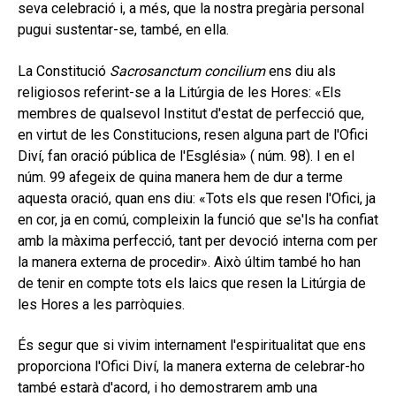
seva celebració i, a més, que la nostra pregària personal
pugui sustentar-se, també, en ella.
La Constitució
Sacrosanctum concilium
ens diu als
religiosos referint-se a la Litúrgia de les Hores: «Els
membres de qualsevol Institut d'estat de perfecció que,
en virtut de les Constitucions, resen alguna part de l'Ofici
Diví, fan oració pública de l'Església» ( núm. 98). I en el
núm. 99 afegeix de quina manera hem de dur a terme
aquesta oració, quan ens diu: «Tots els que resen l'Ofici, ja
en cor, ja en comú, compleixin la funció que se'ls ha confiat
amb la màxima perfecció, tant per devoció interna com per
la manera externa de procedir». Això últim també ho han
de tenir en compte tots els laics que resen la Litúrgia de
les Hores a les parròquies.
És segur que si vivim internament l'espiritualitat que ens
proporciona l'Ofici Diví, la manera externa de celebrar-ho
també estarà d'acord, i ho demostrarem amb una