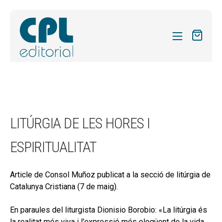
CATÀLEG
LES MEVES SUBSCRIPCIONS
Expand
REVISTES
LITÚRGIA DE LES HORES I
el
FORMES
menú
ESPIRITUALITAT
secund
Expand
SOBRE NOSALTRES
el
Expand
ACTUALITAT
menú
Article de Consol Muñoz publicat a la secció de litúrgia de
el
secund
Catalunya Cristiana (7 de maig).
Expand
BLOG
menú
el
secund
En paraules del liturgista Dionisio Borobio: «La litúrgia és
CONTACTE
menú
la realitat més viva i l'expressió més eloqüent de la vida