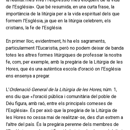
secund
EL MEU COMPTE
de l'Església». Que bé resumida, en una curta frase, la
importància de la litúrgia per a la vida espiritual dels que
CERCAR
formem l'Església, ja que en la litúrgia celebrem, els
cristians, la fe de l'Església.
CAT
ESP
En primer lloc, evidentment, hi ha els sagraments,
particularment l'Eucaristia, però no podem deixar de banda
totes les altres formes litúrgiques de professar la nostra
fe, com, per exemple, amb la pregària de la Litúrgia de les
Hores, que és una autèntica escola d'oració on l'Església
ens ensenya a pregar.
L'
Ordenació General de la Litúrgia de les Hores
, núm. 1,
ens diu que «l'oració pública i comunitària del poble de
Déu figura, amb raó, entre els principals comeses de
l'Església». És per això que la pregària de la Litúrgia de
les Hores no cessa mai de realitzar-se, des d’un extrem a
l'altre del país. És la pregària perenne dels membres de