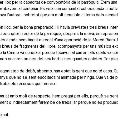
er lloc per la capacitat de convocatòria de la parròquia. Érem un
arribàvem al centenar. Es veia una comunitat cohesionada i motiv
ava l'autora i sobretot que era molt sensible al tema dels sensell
n lloc, per la bona preparació. Hi havia previstes tres breus inte
c escriptor i rector de la parròquia, després la meva, en represent
és a més hem tingut el regal d'una aportació de la Mercè Riera, f
s breus de fragments del llibre, acompanyats per uns músics excel
ue la Carme va conèixer perquè tocaven al carrer i als quals va co
unes quantes prunes del seu hort i unes quantes galetes. Tot plega
tagonistes de debò, absents, han estat la gent que no té casa. Que
anys que no se sent escoltada ni animada per ningú. Que va de pè
troba els recursos que mereix.
arlat amb molt de respecte, hem pregat per ells, perquè se sentin a
ment o indirectament farem bé de treballar perquè no es produei
imat.