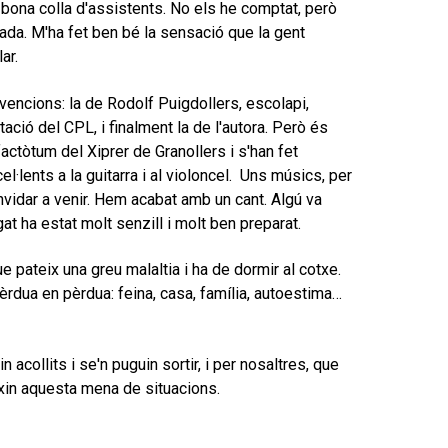
a bona colla d'assistents. No els he comptat, però
ada. M'ha fet ben bé la sensació que la gent
ar.
rvencions: la de Rodolf Puigdollers, escolapi,
ació del CPL, i finalment la de l'autora. Però és
actòtum del Xiprer de Granollers i s'han fet
·lents a la guitarra i al violoncel. Uns músics, per
nvidar a venir. Hem acabat amb un cant. Algú va
t ha estat molt senzill i molt ben preparat.
 pateix una greu malaltia i ha de dormir al cotxe.
rdua en pèrdua: feina, casa, família, autoestima…
collits i se'n puguin sortir, i per nosaltres, que
xin aquesta mena de situacions.