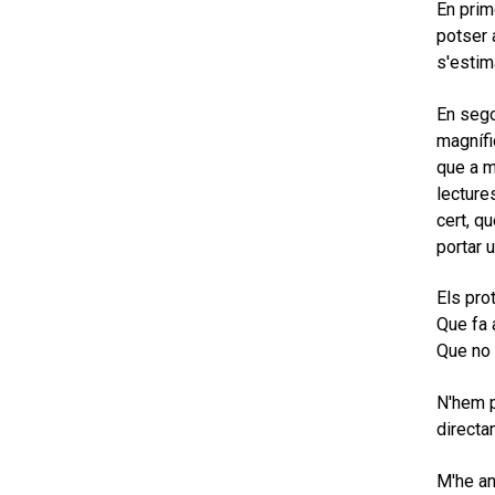
En prim
potser 
s'estim
En sego
magnífi
que a m
lecture
cert, q
portar 
Els pro
Que fa 
Que no 
N'hem p
directa
M'he an