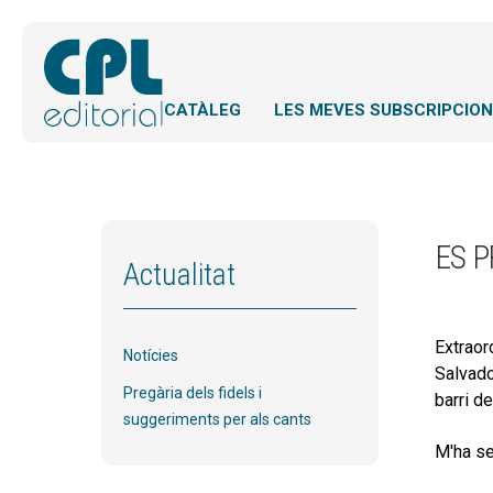
CATÀLEG
LES MEVES SUBSCRIPCIO
ES 
Actualitat
Extraor
Notícies
Salvado
Pregària dels fidels i
barri de
suggeriments per als cants
M'ha se