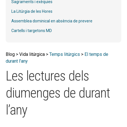
secun
Sagraments i exèquies
EL MEU COMPTE
La Litúrgia de les Hores
CERCAR
Assemblea dominical en absència de prevere
CAT
Cartells i targetons MD
ESP
Blog > Vida litúrgica >
Temps litúrgics
>
El temps de
durant l’any
Les lectures dels
diumenges de durant
l’any