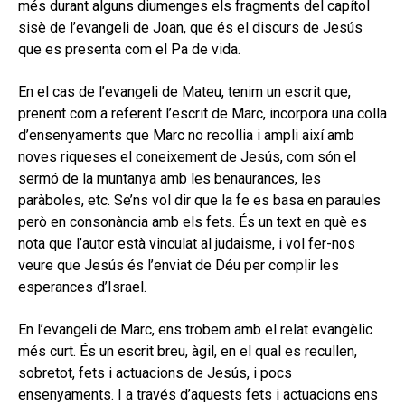
més durant alguns diumenges els fragments del capítol
sisè de l’evangeli de Joan, que és el discurs de Jesús
que es presenta com el Pa de vida.
En el cas de l’evangeli de Mateu, tenim un escrit que,
prenent com a referent l’escrit de Marc, incorpora una colla
d’ensenyaments que Marc no recollia i ampli així amb
noves riqueses el coneixement de Jesús, com són el
sermó de la muntanya amb les benaurances, les
paràboles, etc. Se’ns vol dir que la fe es basa en paraules
però en consonància amb els fets. És un text en què es
nota que l’autor està vinculat al judaisme, i vol fer-nos
veure que Jesús és l’enviat de Déu per complir les
esperances d’Israel.
En l’evangeli de Marc, ens trobem amb el relat evangèlic
més curt. És un escrit breu, àgil, en el qual es recullen,
sobretot, fets i actuacions de Jesús, i pocs
ensenyaments. I a través d’aquests fets i actuacions ens