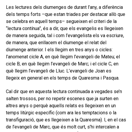
Les lectures dels diumenges de durant l’any, a diferència
dels temps forts –que estan triades per destacar allò que
se celebra en aquell temps– segueixen el criteri de la
“lectura contínua”, és a dir, que els evangelis es llegeixen
de manera seguida, tal i com l’evangelista els va escriure,
de manera, que enllacem el diumenge el relat del
diumenge anterior. I els llegim en tres anys o cicles:
l’anomenat cicle A, en què llegim l’evangeli de Mateu; el
cicle B, en què llegim l’evangeli de Marc; i el cicle C, en
què llegim l’evangeli de Lluc. L’evangeli de Joan es
llegeix en general en els temps de Quaresma i Pasqua.
Cal dir que en aquesta lectura continuada a vegades se’n
salten trossos, per no repetir escenes que ja surten en
altres anys o perquè aquells relats es llegeixen en un
temps litúrgic específic (com ara les temptacions o la
transfiguració, que es llegeixen a la Quaresma). I, en el cas
de l’evangeli de Marc, que és molt curt, s’hi intercalen a