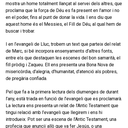
mostra un home totalment llançat al servei dels altres, que
proclama que la força de Déu es fa present en l’amor i no
en el poder, fins al punt de donar la vida. I ens diu que
aquest home és el Messies, el Fill de Déu, al qual hem de
buscar i trobar.
I en l’evangeli de Lluc, trobem un text que parteix del relat
de Marc, si bé incorpora ensenyaments d’altres fonts,
entre els que destaquen les escenes del bon samarità, el
fill pròdig i Zaqueu. Ell ens presenta una Bona Nova de
misericòrdia, d’alegria, d’humanitat, d’atenció als pobres,
de pregària confiada.
Pel que fa a la primera lectura dels diumenges de durant
l’any, està triada en funció de l’evangeli que es proclamarà.
La lectura ens presenta un relat de l’Antic Testament que
tingui relació amb l’evangeli que llegirem i ens hi
introdueix. Pot ser una escena de l’Antic Testament, una
profecia que anunciï allò que va fer Jesús, o una