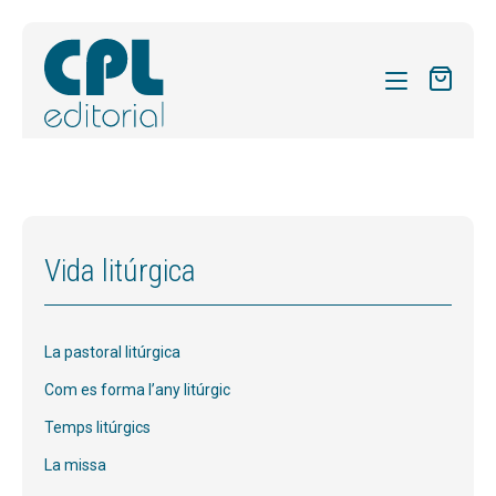
CATÀLEG
LES MEVES SUBSCRIPCIONS
Expan
REVISTES
Vida litúrgica
el
FORMES
menú
secun
Expan
SOBRE NOSALTRES
La pastoral litúrgica
el
Expan
ACTUALITAT
menú
Com es forma l’any litúrgic
el
secun
Expan
BLOG
Temps litúrgics
menú
el
secun
La missa
CONTACTE
menú