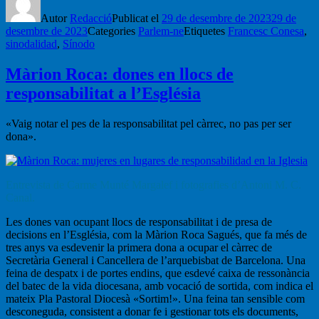
Autor
Redacció
Publicat el
29 de desembre de 2023
29 de
desembre de 2023
Categories
Parlem-ne
Etiquetes
Francesc Conesa
,
sinodalidad
,
Sínodo
Màrion Roca: dones en llocs de
responsabilitat a l’Església
«Vaig notar el pes de la responsabilitat pel càrrec, no pas per ser
dona».
Entrevista de Carme Munté Margalef i fotografies d’Antoni M. C.
Canal.
Les dones van ocupant llocs de responsabilitat i de presa de
decisions en l’Església, com la Màrion Roca Sagués, que fa més de
tres anys va esdevenir la primera dona a ocupar el càrrec de
Secretària General i Cancellera de l’arquebisbat de Barcelona. Una
feina de despatx i de portes endins, que esdevé caixa de ressonància
del batec de la vida diocesana, amb vocació de sortida, com indica el
mateix Pla Pastoral Diocesà «Sortim!». Una feina tan sensible com
desconeguda, consistent a donar fe i gestionar tots els documents,