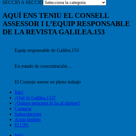
SECCIÓ A SECCIÓ
AQUÍ ENS TENIU EL CONSELL
ASSESSOR I L’EQUIP RESPONSABLE
DE LA REVISTA GALILEA.153
Equip responsable de Galilea.153
En estado de concentración…
El Consejo asesor en pleno trabajo
Inici
¿Què és Galilea.153?
¿Quines persones hi ha al darrere?
Contacte
Subscripcions
Arxiu històric
El CPL
Inici