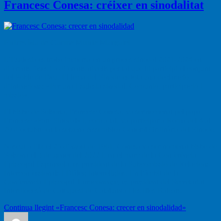
Francesc Conesa: créixer en sinodalitat
Entrevista de Carme Munté Margalef
L’Església es troba immersa en un procés sinodal 2021-2024 en
diferents fases i a diferents nivells per tal que hi participi el conjunt
del Poble de Déu. El lema del Sínode és tota una declaració
d’intencions: «Per una Església sinodal. Comunió, participació i
missió».
El bisbe de Solsona, Francesc Conesa, va ser nomenat pel papa
Francesc «Pare Sinodal» i, com a tal, va participar a Roma del 4 al
29 d’octubre en la setzena Assemblea General Ordinària del Sínode.
Nascut a Elx el 25 d’agost de 1961, Conesa va ser nomenat bisbe de
Solsona el 3 de gener del 2022 i, en el marc de la Conferència
Episcopal Espanyola, és president de la Subcomissió de Relacions
Interconfessionals i Diàleg Interreligiós. En l’àmbit de la
Conferència Episcopal Tarraconense, és president del Secretariat
Interdiocesà de Catequesi de Catalunya i les Illes Balears.
Continua llegint
«Francesc Conesa: crecer en sinodalidad»