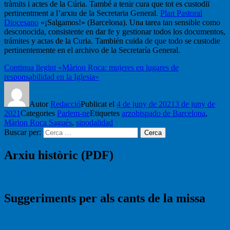
tràmits i actes de la Cúria. També a tenir cura que tot es custodiï
pertinentment a l’arxiu de la Secretaria General.
Plan Pastoral
Diocesano
«¡Salgamos!» (Barcelona). Una tarea tan sensible como
desconocida, consistente en dar fe y gestionar todos los documentos,
trámites y actas de la Curia. También cuida de que todo se custodie
pertinentemente en el archivo de la Secretaría General.
Continua llegint
«Màrion Roca: mujeres en lugares de
responsabilidad en la Iglesia»
Autor
Redacció
Publicat el
4 de juny de 2021
3 de juny de
2021
Categories
Parlem-ne
Etiquetes
arzobispado de Barcelona
,
Màrion Roca Sagués
,
sinodalidad
Buscar per:
Cerca
Arxiu històric (PDF)
Suggeriments per als cants de la missa