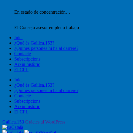
En estado de concentración…
El Consejo asesor en pleno trabajo
Inici
¿Què és Galilea.153?
¿Quines persones hi ha al darrere?
Contacte
Subscripcions
Arxiu històric
El CPL
Inici
¿Què és Galilea.153?
¿Quines persones hi ha al darrere?
Contacte
Subscripcions
Arxiu històric
El CPL
Galilea.153
Gràcies al WordPress
Català
Català
Español