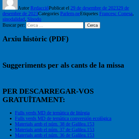
Autor
Redacció
Publicat el
29 de desembre de 2023
29 de
desembre de 2023
Categories
Parlem-ne
Etiquetes
Francesc Conesa
,
sinodalidad
,
Sínodo
Buscar per:
Cerca
Arxiu històric (PDF)
Suggeriments per als cants de la missa
PER DESCARREGAR-VOS
GRATUÏTAMENT:
Fulls verds MD de temàtica de litúrgia
Fulls verds MD de temàtica conversión ecològica
Materials amb el núm. 38 de Galilea.153
Materials amb el núm. 37 de Galilea.153
Materials amb el núm. 36 de Galilea.153