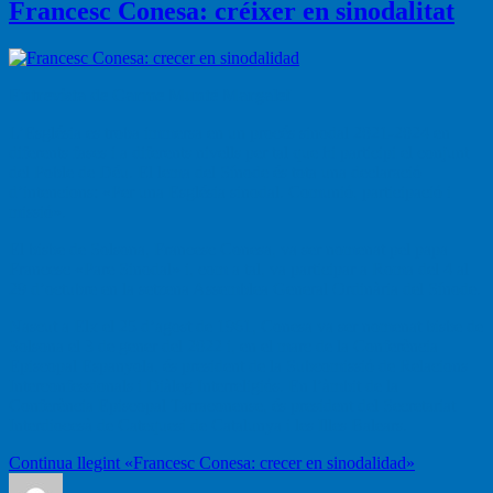
Francesc Conesa: créixer en sinodalitat
Entrevista de Carme Munté Margalef
L’Església es troba immersa en un procés sinodal 2021-2024 en
diferents fases i a diferents nivells per tal que hi participi el conjunt
del Poble de Déu. El lema del Sínode és tota una declaració
d’intencions: «Per una Església sinodal. Comunió, participació i
missió».
El bisbe de Solsona, Francesc Conesa, va ser nomenat pel papa
Francesc «Pare Sinodal» i, com a tal, va participar a Roma del 4 al
29 d’octubre en la setzena Assemblea General Ordinària del Sínode.
Nascut a Elx el 25 d’agost de 1961, Conesa va ser nomenat bisbe de
Solsona el 3 de gener del 2022 i, en el marc de la Conferència
Episcopal Espanyola, és president de la Subcomissió de Relacions
Interconfessionals i Diàleg Interreligiós. En l’àmbit de la
Conferència Episcopal Tarraconense, és president del Secretariat
Interdiocesà de Catequesi de Catalunya i les Illes Balears.
Continua llegint
«Francesc Conesa: crecer en sinodalidad»