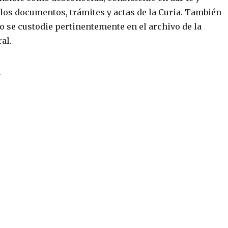
 los documentos, trámites y actas de la Curia. También
o se custodie pertinentemente en el archivo de la
al.
«Màrion Roca: mujeres en lugares de responsabilidad e
t