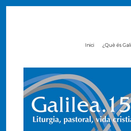
Galilea.153
Liturgia, pastoral, vida cristiana
Inici
¿Què és Gali