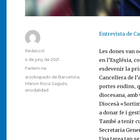
Entrevista de Ca
Autor
Redacció
Les dones van oc
Publicat
4 de juny de 2021
en l’Església, c
el
Categories
Parlem-ne
esdevenir la pri
Etiquetes
arzobispado de Barcelona
,
Cancellera de l’
Màrion Roca Sagués
,
portes endins, q
sinodalidad
diocesana, amb v
Diocesà «Sortim
a donar fe i gest
També a tenir cu
Secretaria Gene
Una tarea tan se