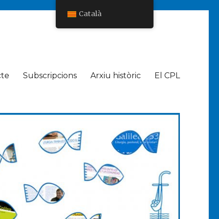
Català
cte
Subscripcions
Arxiu històric
El CPL