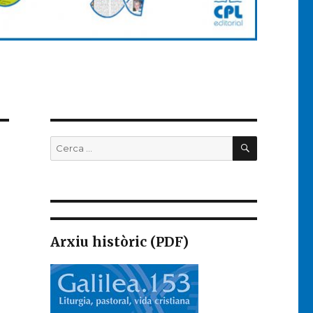
CERCA
Buscar
per:
Arxiu històric (PDF)