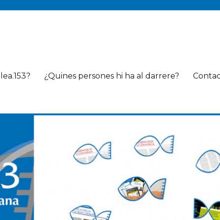
lea.153?
¿Quines persones hi ha al darrere?
Conta