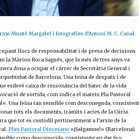
rme Munté Margalef i fotografies d’Antoni M. C. Canal.
upant llocs de responsabilitat i de presa de decisions
om la Màrion Roca Sagués, que fa més de tres anys va
mera dona a ocupar el càrrec de Secretària General i
arquebisbat de Barcelona. Una feina de despatx i de
ue esdevé caixa de ressonància del batec de la vida
ocació de sortida, com indica el mateix Pla Pastoral
!». Una feina tan sensible com desconeguda, consisten
ionar tots els documents, tràmits i actes de la Cúria.
ra que tot es custodiï pertinentment a l’arxiu de la
ral.
Plan Pastoral Diocesano
«¡Salgamos!» (Barcelona).
nsible como desconocida, consistente en dar fe y