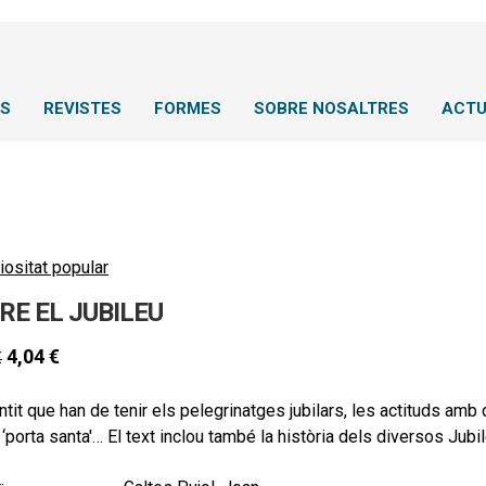
NS
REVISTES
FORMES
SOBRE NOSALTRES
ACTU
iositat popular
RE EL JUBILEU
4,04
€
€
ntit que han de tenir els pelegrinatges jubilars, les actituds amb qu
 ‘porta santa'… El text inclou també la història dels diversos Jubi