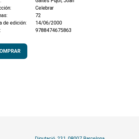
:
Galtes Pujol, Joan
ción:
Celebrar
nas:
72
 de edición:
14/06/2000
:
9788474675863
OMPRAR
Diputació, 231. 08007 Barcelona