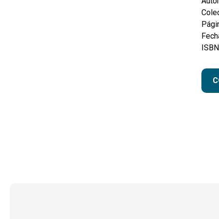
Autor
Colec
Pági
Fecha
ISBN
C