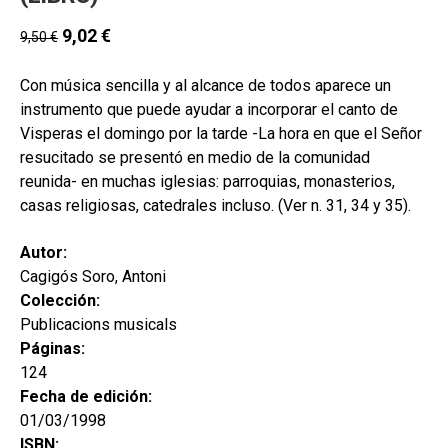
secund
EL MEU COMPTE
9,02
€
9,50
€
CERCAR
Con música sencilla y al alcance de todos aparece un
CAT
instrumento que puede ayudar a incorporar el canto de
Visperas el domingo por la tarde -La hora en que el Señor
ESP
resucitado se presentó en medio de la comunidad
reunida- en muchas iglesias: parroquias, monasterios,
casas religiosas, catedrales incluso. (Ver n. 31, 34 y 35).
Autor:
Cagigós Soro, Antoni
Colección:
Publicacions musicals
Páginas:
124
Fecha de edición:
01/03/1998
ISBN: