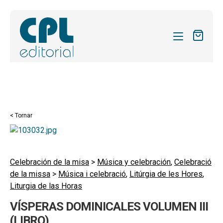
CATÀLEG
LES MEVES SUBSCRIPCIONS
Expand
REVISTES
< Tornar
el
FORMES
menú
secund
Expand
SOBRE NOSALTRES
el
Celebración de la misa
>
Música y celebración
,
Celebració
Expand
ACTUALITAT
de la missa
>
Música i celebració
,
Litúrgia de les Hores
,
menú
el
Liturgia de las Horas
secund
Expand
BLOG
menú
el
VÍSPERAS DOMINICALES VOLUMEN III
secund
CONTACTE
menú
(LIBRO)