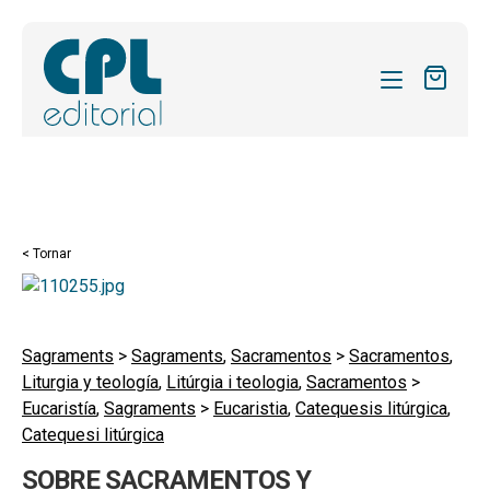
CATÀLEG
LES MEVES SUBSCRIPCIONS
Expand
REVISTES
< Tornar
el
FORMES
menú
secund
Expand
SOBRE NOSALTRES
el
Sagraments
>
Sagraments
,
Sacramentos
>
Sacramentos
,
Expand
ACTUALITAT
Liturgia y teología
,
Litúrgia i teologia
,
Sacramentos
>
menú
el
Eucaristía
,
Sagraments
>
Eucaristia
,
Catequesis litúrgica
,
secund
Expand
BLOG
menú
Catequesi litúrgica
el
secund
CONTACTE
menú
SOBRE SACRAMENTOS Y