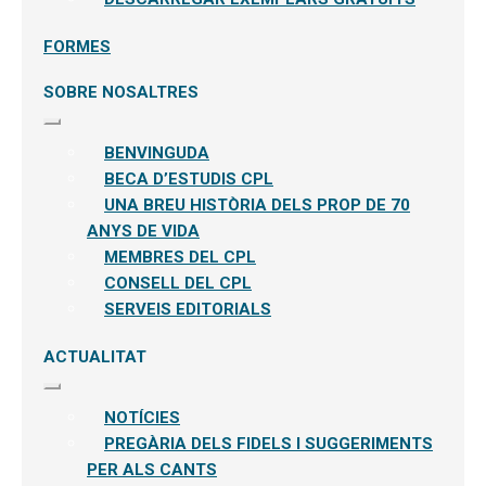
FORMES
SOBRE NOSALTRES
Expandeix
el
BENVINGUDA
menú
secundari
BECA D’ESTUDIS CPL
UNA BREU HISTÒRIA DELS PROP DE 70
ANYS DE VIDA
MEMBRES DEL CPL
CONSELL DEL CPL
SERVEIS EDITORIALS
ACTUALITAT
Expandeix
el
NOTÍCIES
menú
secundari
PREGÀRIA DELS FIDELS I SUGGERIMENTS
PER ALS CANTS