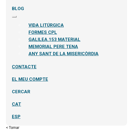
BLOG
Expandeix
el
VIDA LITÚRGICA
menú
secundari
FORMES CPL
GALILEA.153 MATERIAL
MEMORIAL PERE TENA
ANY SANT DE LA MISERICÒRDIA
CONTACTE
EL MEU COMPTE
CERCAR
CAT
ESP
< Tornar