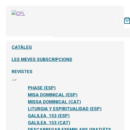
CATÀLEG
LES MEVES SUBSCRIPCIONS
REVISTES
Expandeix
el
PHASE (ESP)
menú
secundari
MISA DOMINICAL (ESP)
MISSA DOMINICAL (CAT)
LITURGIA Y ESPIRITUALIDAD (ESP)
GALILEA. 153 (ESP)
GALILEA. 153 (CAT)
DESCARREGAR EXEMPLARS GRATUÏTS