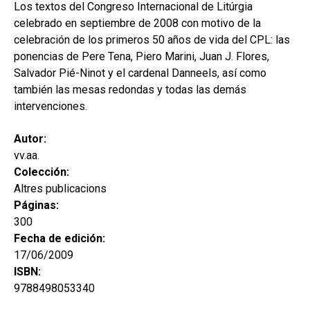
secund
Los textos del Congreso Internacional de Litúrgia
EL MEU COMPTE
celebrado en septiembre de 2008 con motivo de la
CERCAR
celebración de los primeros 50 años de vida del CPL: las
ponencias de Pere Tena, Piero Marini, Juan J. Flores,
CAT
Salvador Pié-Ninot y el cardenal Danneels, así como
también las mesas redondas y todas las demás
ESP
intervenciones.
Autor:
vv.aa.
Colección:
Altres publicacions
Páginas:
300
Fecha de edición:
17/06/2009
ISBN:
9788498053340