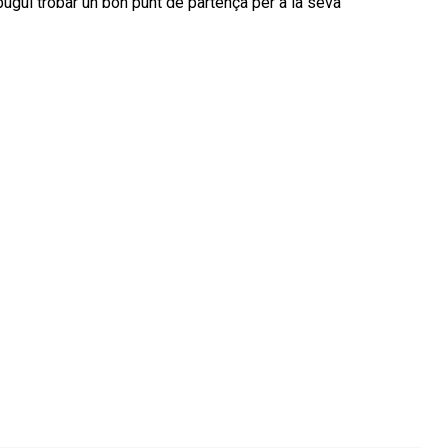
pugui trobar un bon punt de partença per a la seva