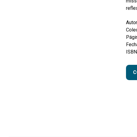
missa
refle
Autor
Colec
Pági
Fecha
ISBN
C