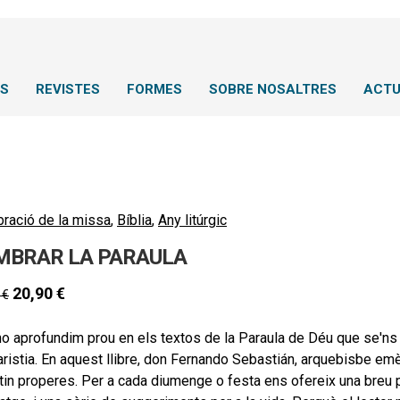
NS
REVISTES
FORMES
SOBRE NOSALTRES
ACTU
bració de la missa
,
Bíblia
,
Any litúrgic
MBRAR LA PARAULA
20,90
€
0
€
no aprofundim prou en els textos de la Paraula de Déu que se'ns
aristia. En aquest llibre, don Fernando Sebastián, arquebisbe e
tin properes. Per a cada diumenge o festa ens ofereix una breu 