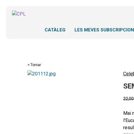
CATÀLEG
LES MEVES SUBSCRIPCIO
< Tornar
Cele
SE
22,0
Mai 
l'Euc
resul