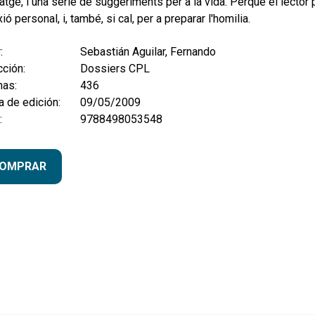
tge, i una sèrie de suggeriments per a la vida. Perquè el lector 
xió personal, i, també, si cal, per a preparar l'homilia.
:
Sebastián Aguilar, Fernando
ción:
Dossiers CPL
nas:
436
 de edición:
09/05/2009
:
9788498053548
OMPRAR