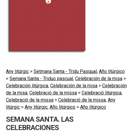
secund
EL MEU COMPTE
CERCAR
CAT
ESP
Any litúrgic
>
Setmana Santa - Tridu Pasqual
,
Año litúrgico
>
Semana Santa - Triduo pascual
,
Celebración de la misa
>
Celebración litúrgica
,
Celebración de la misa
>
Celebración
de la misa
,
Celebració de la missa
>
Celebració litúrgica
,
Celebració de la missa
>
Celebració de la missa
,
Any
litúrgic
>
Any litúrgic
,
Año litúrgico
>
Año litúrgico
SEMANA SANTA. LAS
CELEBRACIONES